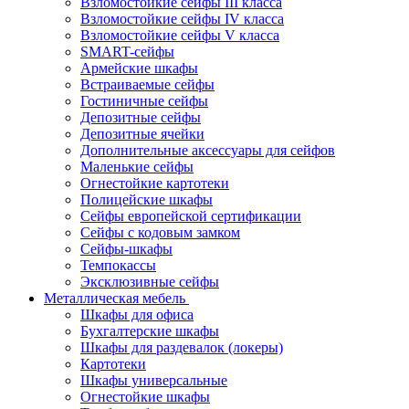
Взломостойкие сейфы III класса
Взломостойкие сейфы IV класса
Взломостойкие сейфы V класса
SMART-сейфы
Армейские шкафы
Встраиваемые сейфы
Гостиничные сейфы
Депозитные сейфы
Депозитные ячейки
Дополнительные аксессуары для сейфов
Маленькие сейфы
Огнестойкие картотеки
Полицейские шкафы
Сейфы европейской сертификации
Сейфы с кодовым замком
Сейфы-шкафы
Темпокассы
Эксклюзивные сейфы
Металлическая мебель
Шкафы для офиса
Бухгалтерские шкафы
Шкафы для раздевалок (локеры)
Картотеки
Шкафы универсальные
Огнестойкие шкафы