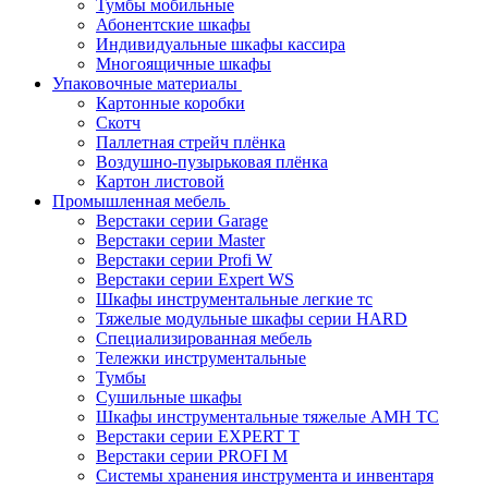
Тумбы мобильные
Абонентские шкафы
Индивидуальные шкафы кассира
Многоящичные шкафы
Упаковочные материалы
Картонные коробки
Скотч
Паллетная стрейч плёнка
Воздушно-пузырьковая плёнка
Картон листовой
Промышленная мебель
Верстаки серии Garage
Верстаки серии Master
Верстаки серии Profi W
Верстаки серии Expert WS
Шкафы инструментальные легкие тс
Тяжелые модульные шкафы серии HARD
Cпециализированная мебель
Тележки инструментальные
Тумбы
Cушильные шкафы
Шкафы инструментальные тяжелые AMH TC
Верстаки серии EXPERT T
Верстаки серии PROFI M
Системы хранения инструмента и инвентаря