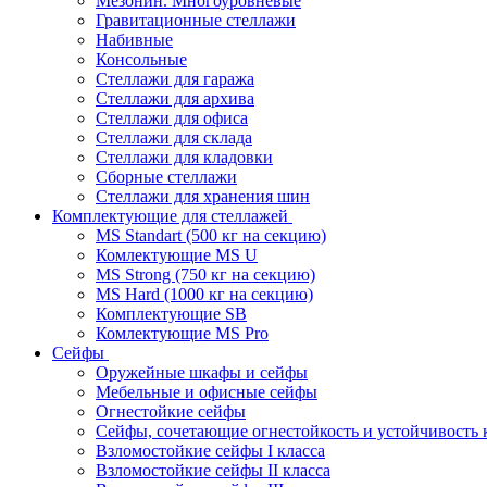
Мезонин. Многоуровневые
Гравитационные стеллажи
Набивные
Консольные
Стеллажи для гаража
Стеллажи для архива
Стеллажи для офиса
Стеллажи для склада
Стеллажи для кладовки
Сборные стеллажи
Стеллажи для хранения шин
Комплектующие для стеллажей
MS Standart (500 кг на секцию)
Комлектующие MS U
MS Strong (750 кг на секцию)
MS Hard (1000 кг на секцию)
Комплектующие SB
Комлектующие MS Pro
Сейфы
Оружейные шкафы и сейфы
Мебельные и офисные сейфы
Огнестойкие сейфы
Сейфы, сочетающие огнестойкость и устойчивость 
Взломостойкие сейфы I класса
Взломостойкие сейфы II класса