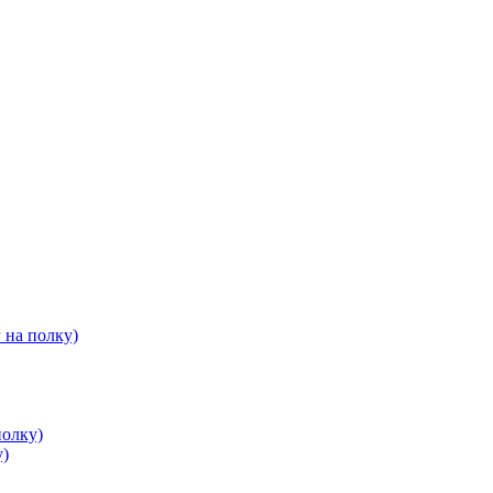
 на полку)
полку)
у)