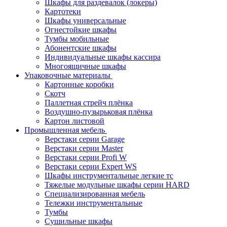
Шкафы для раздевалок (локеры)
Картотеки
Шкафы универсальные
Огнестойкие шкафы
Тумбы мобильные
Абонентские шкафы
Индивидуальные шкафы кассира
Многоящичные шкафы
Упаковочные материалы
Картонные коробки
Скотч
Паллетная стрейч плёнка
Воздушно-пузырьковая плёнка
Картон листовой
Промышленная мебель
Верстаки серии Garage
Верстаки серии Master
Верстаки серии Profi W
Верстаки серии Expert WS
Шкафы инструментальные легкие тс
Тяжелые модульные шкафы серии HARD
Cпециализированная мебель
Тележки инструментальные
Тумбы
Cушильные шкафы