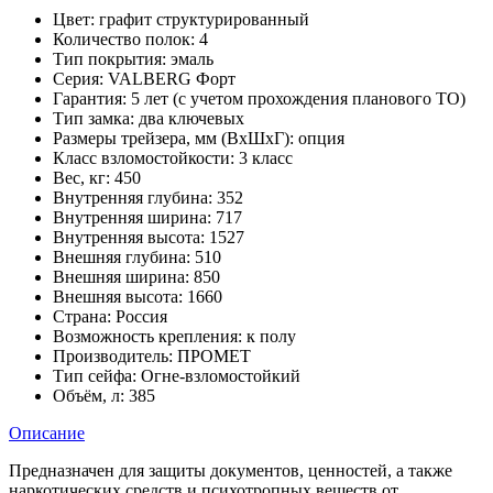
Цвет:
графит структурированный
Количество полок:
4
Тип покрытия:
эмаль
Серия:
VALBERG Форт
Гарантия:
5 лет (с учетом прохождения планового ТО)
Тип замка:
два ключевых
Размеры трейзера, мм (ВхШхГ):
опция
Класс взломостойкости:
3 класс
Вес, кг:
450
Внутренняя глубина:
352
Внутренняя ширина:
717
Внутренняя высота:
1527
Внешняя глубина:
510
Внешняя ширина:
850
Внешняя высота:
1660
Страна:
Россия
Возможность крепления:
к полу
Производитель:
ПРОМЕТ
Тип сейфа:
Огне-взломостойкий
Объём, л:
385
Описание
Предназначен для защиты документов, ценностей, а также
наркотических средств и психотропных веществ от