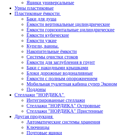
Ящики универсальные
Урны пластиковые
Пластиковые ёмкости
Баки для душа
Ёмкости вертикальные цилиндрические
Ёмкости горизонтальные цилиндрические
Ёмкости кубические
Ёмкости узкие
Купели, ванны.
Накопительные ёмкости
Системы очистки стоков
Ёмкости для заглубления в грунт
Баки с накидными крышками
Блоки дорожные водоналивные
Ёмкости с полным опорожнением
Мобильная туалетная кабина супер Эконом
Поддоны
Стеллажи "НОРДИКА"
Интегрированные стеллажи
Стеллажи "НОРДИКА" Островные
Стеллажи "НОРДИКА" Пристенные
Другая продукция
Автоматические системы хранения
Ключницы
Почтовые ящики