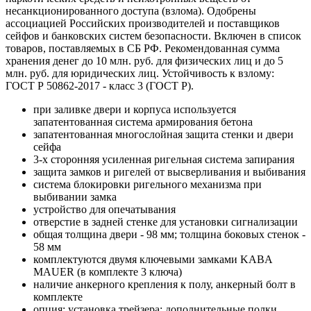
несанкционированного доступа (взлома). Одобрены
ассоциацией Российских производителей и поставщиков
сейфов и банковских систем безопасности. Включен в список
товаров, поставляемых в СБ РФ. Рекомендованная сумма
хранения денег до 10 млн. руб. для физических лиц и до 5
млн. руб. для юридических лиц. Устойчивость к взлому:
ГОСТ Р 50862-2017 - класс 3 (ГОСТ Р).
при заливке двери и корпуса используется
запатентованная система армирования бетона
запатентованная многослойная защита стенки и двери
сейфа
3-х сторонняя усиленная ригельная система запирания
защита замков и ригелей от высверливания и выбивания
система блокировки ригельного механизма при
выбивании замка
устройство для опечатывания
отверстие в задней стенке для установки сигнализации
общая толщина двери - 98 мм; толщина боковых стенок -
58 мм
комплектуются двумя ключевыми замками KABA
MAUER (в комплекте 3 ключа)
наличие анкерного крепления к полу, анкерный болт в
комплекте
опция: установка трейзера; дополнительные полки