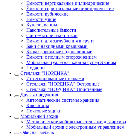
Ёмкости вертикальные цилиндрические
Ёмкости горизонтальные цилиндрические
Ёмкости кубические
Ёмкости узкие
Купели, ванны.
Накопительные ёмкости
Системы очистки стоков
Ёмкости для заглубления в грунт
Баки с накидными крышками
Блоки дорожные водоналивные
Ёмкости с полным опорожнением
Мобильная туалетная кабина супер Эконом
Поддоны
Стеллажи "НОРДИКА"
Интегрированные стеллажи
Стеллажи "НОРДИКА" Островные
Стеллажи "НОРДИКА" Пристенные
Другая продукция
Автоматические системы хранения
Ключницы
Почтовые ящики
Мобильный архив
Металлические мобильные стеллажи для архива
Мобильный архив с электронным управлением
Офисная мебель