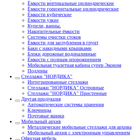
Ёмкости вертикальные цилиндрические
Ёмкости горизонтальные цилиндрические
Ёмкости кубические
Ёмкости узкие
Купели, ванны.
Накопительные ёмкости
Системы очистки стоков
Ёмкости для заглубления в грунт
Баки с накидными крышками
Блоки дорожные водоналивные
Ёмкости с полным опорожнением
Мобильная туалетная кабина супер Эконом
Поддоны
Стеллажи "НОРДИКА"
Интегрированные стеллажи
Стеллажи "НОРДИКА" Островные
Стеллажи "НОРДИКА" Пристенные
Другая продукция
Автоматические системы хранения
Ключницы
Почтовые ящики
Мобильный архив
Металлические мобильные стеллажи для архива
Мобильный архив с электронным управлением
Офисная мебель