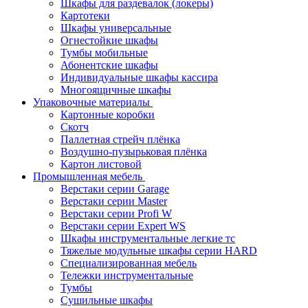
Шкафы для раздевалок (локеры)
Картотеки
Шкафы универсальные
Огнестойкие шкафы
Тумбы мобильные
Абонентские шкафы
Индивидуальные шкафы кассира
Многоящичные шкафы
Упаковочные материалы
Картонные коробки
Скотч
Паллетная стрейч плёнка
Воздушно-пузырьковая плёнка
Картон листовой
Промышленная мебель
Верстаки серии Garage
Верстаки серии Master
Верстаки серии Profi W
Верстаки серии Expert WS
Шкафы инструментальные легкие тс
Тяжелые модульные шкафы серии HARD
Cпециализированная мебель
Тележки инструментальные
Тумбы
Cушильные шкафы