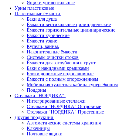
Ящики универсальные
Урны пластиковые
Пластиковые ёмкости
Баки для душа
Ёмкости вертикальные цилиндрические
Ёмкости горизонтальные цилиндрические
Ёмкости кубические
Ёмкости узкие
Купели, ванны.
Накопительные ёмкости
Системы очистки стоков
Ёмкости для заглубления в грунт
Баки с накидными крышками
Блоки дорожные водоналивные
Ёмкости с полным опорожнением
Мобильная туалетная кабина супер Эконом
Поддоны
Стеллажи "НОРДИКА"
Интегрированные стеллажи
Стеллажи "НОРДИКА" Островные
Стеллажи "НОРДИКА" Пристенные
Другая продукция
Автоматические системы хранения
Ключницы
Почтовые ящики