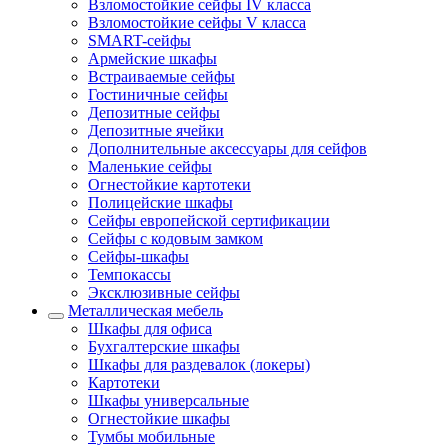
Взломостойкие сейфы IV класса
Взломостойкие сейфы V класса
SMART-сейфы
Армейские шкафы
Встраиваемые сейфы
Гостиничные сейфы
Депозитные сейфы
Депозитные ячейки
Дополнительные аксессуары для сейфов
Маленькие сейфы
Огнестойкие картотеки
Полицейские шкафы
Сейфы европейской сертификации
Сейфы с кодовым замком
Сейфы-шкафы
Темпокассы
Эксклюзивные сейфы
Металлическая мебель
Шкафы для офиса
Бухгалтерские шкафы
Шкафы для раздевалок (локеры)
Картотеки
Шкафы универсальные
Огнестойкие шкафы
Тумбы мобильные