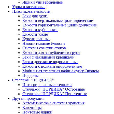
Ящики универсальные
Урны пластиковые
Пластиковые ёмкости
Баки для душа
Ёмкости вертикальные цилиндрические
Ёмкости горизонтальные цилиндрические
Ёмкости кубические
Ёмкости узкие
Купели, ванны.
Накопительные ёмкости
Системы очистки стоков
Ёмкости для заглубления в грунт
Баки с накидными крышками
Блоки дорожные водоналивные
Ёмкости с полным опорожнением
Мобильная туалетная кабина супер Эконом
Поддоны
Стеллажи "НОРДИКА"
Интегрированные стеллажи
Стеллажи "НОРДИКА" Островные
Стеллажи "НОРДИКА" Пристенные
Другая продукция
Автоматические системы хранения
Ключницы
Почтовые ящики