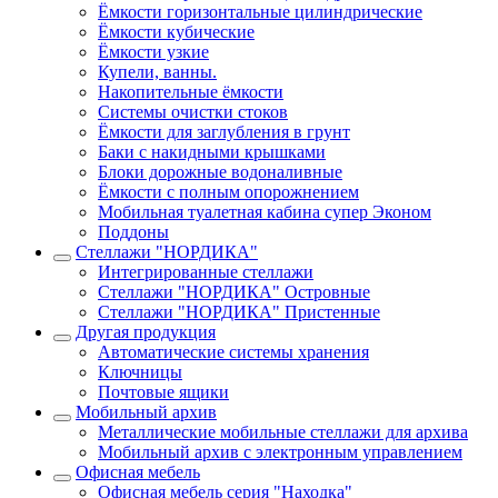
Ёмкости горизонтальные цилиндрические
Ёмкости кубические
Ёмкости узкие
Купели, ванны.
Накопительные ёмкости
Системы очистки стоков
Ёмкости для заглубления в грунт
Баки с накидными крышками
Блоки дорожные водоналивные
Ёмкости с полным опорожнением
Мобильная туалетная кабина супер Эконом
Поддоны
Стеллажи "НОРДИКА"
Интегрированные стеллажи
Стеллажи "НОРДИКА" Островные
Стеллажи "НОРДИКА" Пристенные
Другая продукция
Автоматические системы хранения
Ключницы
Почтовые ящики
Мобильный архив
Металлические мобильные стеллажи для архива
Мобильный архив с электронным управлением
Офисная мебель
Офисная мебель серия "Находка"