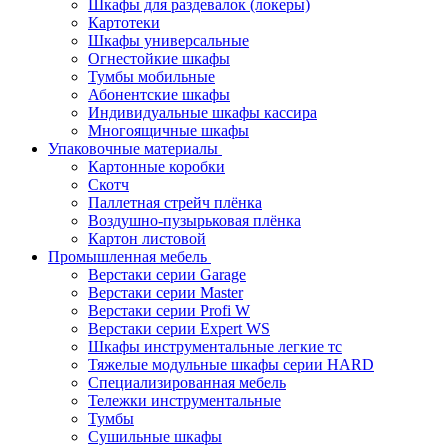
Шкафы для раздевалок (локеры)
Картотеки
Шкафы универсальные
Огнестойкие шкафы
Тумбы мобильные
Абонентские шкафы
Индивидуальные шкафы кассира
Многоящичные шкафы
Упаковочные материалы
Картонные коробки
Скотч
Паллетная стрейч плёнка
Воздушно-пузырьковая плёнка
Картон листовой
Промышленная мебель
Верстаки серии Garage
Верстаки серии Master
Верстаки серии Profi W
Верстаки серии Expert WS
Шкафы инструментальные легкие тс
Тяжелые модульные шкафы серии HARD
Cпециализированная мебель
Тележки инструментальные
Тумбы
Cушильные шкафы