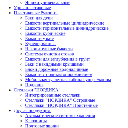
Ящики универсальные
Урны пластиковые
Пластиковые ёмкости
Баки для душа
Ёмкости вертикальные цилиндрические
Ёмкости горизонтальные цилиндрические
Ёмкости кубические
Ёмкости узкие
Купели, ванны.
Накопительные ёмкости
Системы очистки стоков
Ёмкости для заглубления в грунт
Баки с накидными крышками
Блоки дорожные водоналивные
Ёмкости с полным опорожнением
Мобильная туалетная кабина супер Эконом
Поддоны
Стеллажи "НОРДИКА"
Интегрированные стеллажи
Стеллажи "НОРДИКА" Островные
Стеллажи "НОРДИКА" Пристенные
Другая продукция
Автоматические системы хранения
Ключницы
Почтовые ящики