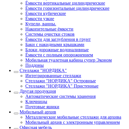
Ёмкости вертикальные цилиндрические
Ёмкости горизонтальные цилиндрические
Ёмкости кубические
Ёмкости узкие
Купели, ванны.
Накопительные ёмкости
Системы очистки стоков
Ёмкости для заглубления в грунт
Баки с накидными крышками
Блоки дорожные водоналивные
Ёмкости с полным опорожнением
Мобильная туалетная кабина супер Эконом
Поддоны
Стеллажи "НОРДИКА"
Интегрированные стеллажи
Стеллажи "НОРДИКА" Островные
Стеллажи "НОРДИКА" Пристенные
Другая продукция
Автоматические системы хранения
Ключницы
Почтовые ящики
Мобильный архив
Металлические мобильные стеллажи для архива
Мобильный архив с электронным управлением
Офисная мебель