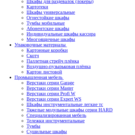
Шкафы для раздевалок (локеры)
Картотеки
Шкафы универсальные
Огнестойкие шкафы
Тумбы мобильные
Абонентские шкафы
Индивидуальные шкафы кассира
Многоящичные шкафы
Упаковочные материалы
Картонные коробки
Скотч
Паллетная стрейч плёнка
Воздушно-пузырьковая плёнка
Картон листовой
Промышленная мебель
Верстаки серии Garage
Верстаки серии Master
Верстаки серии Profi W
Верстаки серии Expert WS
Шкафы инструментальные легкие тс
Тяжелые модульные шкафы серии HARD
Cпециализированная мебель
Тележки инструментальные
Тумбы
Cушильные шкафы