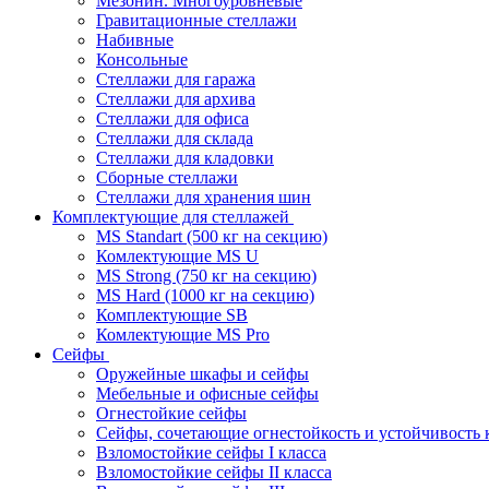
Мезонин. Многоуровневые
Гравитационные стеллажи
Набивные
Консольные
Стеллажи для гаража
Стеллажи для архива
Стеллажи для офиса
Стеллажи для склада
Стеллажи для кладовки
Сборные стеллажи
Стеллажи для хранения шин
Комплектующие для стеллажей
MS Standart (500 кг на секцию)
Комлектующие MS U
MS Strong (750 кг на секцию)
MS Hard (1000 кг на секцию)
Комплектующие SB
Комлектующие MS Pro
Сейфы
Оружейные шкафы и сейфы
Мебельные и офисные сейфы
Огнестойкие сейфы
Сейфы, сочетающие огнестойкость и устойчивость 
Взломостойкие сейфы I класса
Взломостойкие сейфы II класса