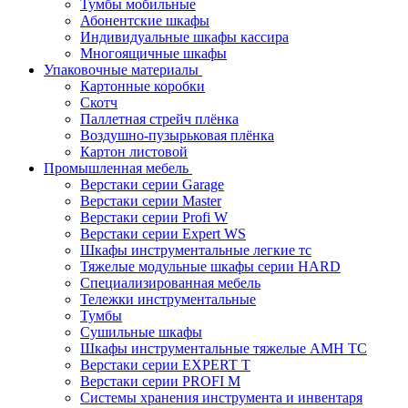
Тумбы мобильные
Абонентские шкафы
Индивидуальные шкафы кассира
Многоящичные шкафы
Упаковочные материалы
Картонные коробки
Скотч
Паллетная стрейч плёнка
Воздушно-пузырьковая плёнка
Картон листовой
Промышленная мебель
Верстаки серии Garage
Верстаки серии Master
Верстаки серии Profi W
Верстаки серии Expert WS
Шкафы инструментальные легкие тс
Тяжелые модульные шкафы серии HARD
Cпециализированная мебель
Тележки инструментальные
Тумбы
Cушильные шкафы
Шкафы инструментальные тяжелые AMH TC
Верстаки серии EXPERT T
Верстаки серии PROFI M
Системы хранения инструмента и инвентаря