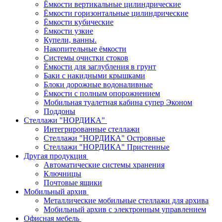
Ёмкости вертикальные цилиндрические
Ёмкости горизонтальные цилиндрические
Ёмкости кубические
Ёмкости узкие
Купели, ванны.
Накопительные ёмкости
Системы очистки стоков
Ёмкости для заглубления в грунт
Баки с накидными крышками
Блоки дорожные водоналивные
Ёмкости с полным опорожнением
Мобильная туалетная кабина супер Эконом
Поддоны
Стеллажи "НОРДИКА"
Интегрированные стеллажи
Стеллажи "НОРДИКА" Островные
Стеллажи "НОРДИКА" Пристенные
Другая продукция
Автоматические системы хранения
Ключницы
Почтовые ящики
Мобильный архив
Металлические мобильные стеллажи для архива
Мобильный архив с электронным управлением
Офисная мебель