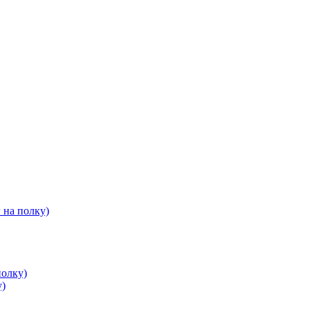
 на полку)
полку)
у)