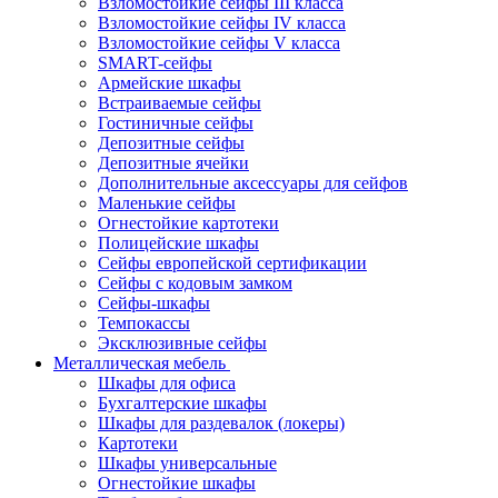
Взломостойкие сейфы III класса
Взломостойкие сейфы IV класса
Взломостойкие сейфы V класса
SMART-сейфы
Армейские шкафы
Встраиваемые сейфы
Гостиничные сейфы
Депозитные сейфы
Депозитные ячейки
Дополнительные аксессуары для сейфов
Маленькие сейфы
Огнестойкие картотеки
Полицейские шкафы
Сейфы европейской сертификации
Сейфы с кодовым замком
Сейфы-шкафы
Темпокассы
Эксклюзивные сейфы
Металлическая мебель
Шкафы для офиса
Бухгалтерские шкафы
Шкафы для раздевалок (локеры)
Картотеки
Шкафы универсальные
Огнестойкие шкафы