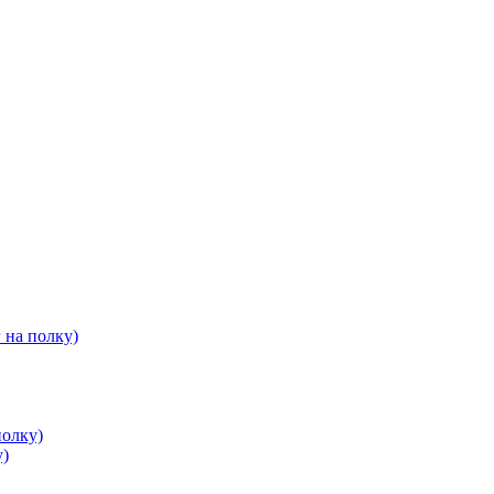
 на полку)
полку)
у)