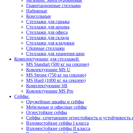
Мезонин. Многоуровневые
Гравитационные стеллажи
Набивные
Консольные
Стеллажи для гаража
Стеллажи для архива
Стеллажи для офиса
Стеллажи для склада
Стеллажи для кладовки
Сборные стеллажи
Стеллажи для хранения шин
Комплектующие для стеллажей
MS Standart (500 кг на секцию)
Комлектующие MS U
MS Strong (750 кг на секцию)
MS Hard (1000 кг на секцию)
Комплектующие SB
Комлектующие MS Pro
Сейфы
Оружейные шкафы и сейфы
Мебельные и офисные сейфы
Огнестойкие сейфы
Сейфы, сочетающие огнестойкость и устойчивость 
Взломостойкие сейфы I класса
Взломостойкие сейфы II класса