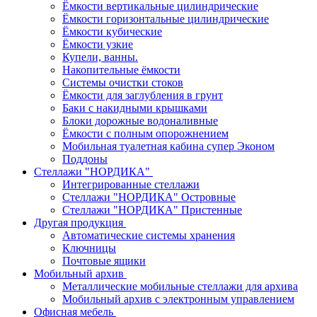
Ёмкости вертикальные цилиндрические
Ёмкости горизонтальные цилиндрические
Ёмкости кубические
Ёмкости узкие
Купели, ванны.
Накопительные ёмкости
Системы очистки стоков
Ёмкости для заглубления в грунт
Баки с накидными крышками
Блоки дорожные водоналивные
Ёмкости с полным опорожнением
Мобильная туалетная кабина супер Эконом
Поддоны
Стеллажи "НОРДИКА"
Интегрированные стеллажи
Стеллажи "НОРДИКА" Островные
Стеллажи "НОРДИКА" Пристенные
Другая продукция
Автоматические системы хранения
Ключницы
Почтовые ящики
Мобильный архив
Металлические мобильные стеллажи для архива
Мобильный архив с электронным управлением
Офисная мебель