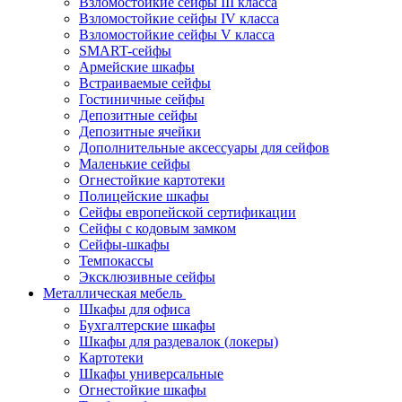
Взломостойкие сейфы III класса
Взломостойкие сейфы IV класса
Взломостойкие сейфы V класса
SMART-сейфы
Армейские шкафы
Встраиваемые сейфы
Гостиничные сейфы
Депозитные сейфы
Депозитные ячейки
Дополнительные аксессуары для сейфов
Маленькие сейфы
Огнестойкие картотеки
Полицейские шкафы
Сейфы европейской сертификации
Сейфы с кодовым замком
Сейфы-шкафы
Темпокассы
Эксклюзивные сейфы
Металлическая мебель
Шкафы для офиса
Бухгалтерские шкафы
Шкафы для раздевалок (локеры)
Картотеки
Шкафы универсальные
Огнестойкие шкафы