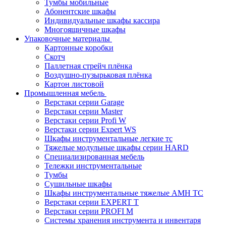
Тумбы мобильные
Абонентские шкафы
Индивидуальные шкафы кассира
Многоящичные шкафы
Упаковочные материалы
Картонные коробки
Скотч
Паллетная стрейч плёнка
Воздушно-пузырьковая плёнка
Картон листовой
Промышленная мебель
Верстаки серии Garage
Верстаки серии Master
Верстаки серии Profi W
Верстаки серии Expert WS
Шкафы инструментальные легкие тс
Тяжелые модульные шкафы серии HARD
Cпециализированная мебель
Тележки инструментальные
Тумбы
Cушильные шкафы
Шкафы инструментальные тяжелые AMH TC
Верстаки серии EXPERT T
Верстаки серии PROFI M
Системы хранения инструмента и инвентаря