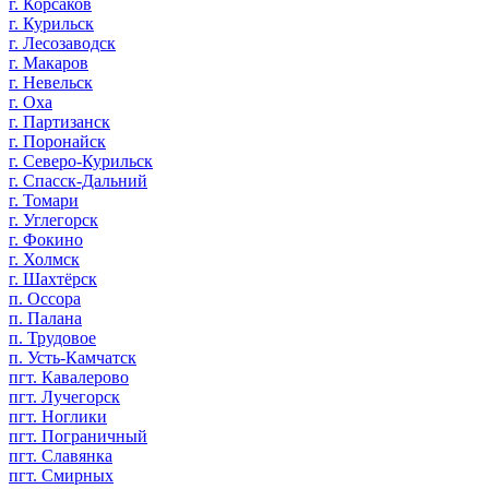
г. Корсаков
г. Курильск
г. Лесозаводск
г. Макаров
г. Невельск
г. Оха
г. Партизанск
г. Поронайск
г. Северо-Курильск
г. Спасск-Дальний
г. Томари
г. Углегорск
г. Фокино
г. Холмск
г. Шахтёрск
п. Оссора
п. Палана
п. Трудовое
п. Усть-Камчатск
пгт. Кавалерово
пгт. Лучегорск
пгт. Ноглики
пгт. Пограничный
пгт. Славянка
пгт. Смирных