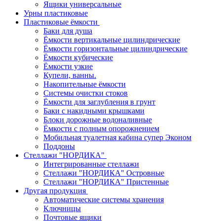
Ящики универсальные
Урны пластиковые
Пластиковые ёмкости
Баки для душа
Ёмкости вертикальные цилиндрические
Ёмкости горизонтальные цилиндрические
Ёмкости кубические
Ёмкости узкие
Купели, ванны.
Накопительные ёмкости
Системы очистки стоков
Ёмкости для заглубления в грунт
Баки с накидными крышками
Блоки дорожные водоналивные
Ёмкости с полным опорожнением
Мобильная туалетная кабина супер Эконом
Поддоны
Стеллажи "НОРДИКА"
Интегрированные стеллажи
Стеллажи "НОРДИКА" Островные
Стеллажи "НОРДИКА" Пристенные
Другая продукция
Автоматические системы хранения
Ключницы
Почтовые ящики