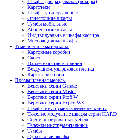
Шкафы для раздевалок (локеры)
Картотеки
Шкафы универсальные
Огнестойкие шкафы
Тумбы мобильные
Абонентские шкафы
Индивидуальные шкафы кассира
Многоящичные шкафы
Упаковочные материалы
Картонные коробки
Скотч
Паллетная стрейч плёнка
Воздушно-пузырьковая плёнка
Картон листовой
Промышленная мебель
Верстаки серии Garage
Верстаки серии Master
Верстаки серии Profi W
Верстаки серии Expert WS
Шкафы инструментальные легкие тс
Тяжелые модульные шкафы серии HARD
Cпециализированная мебель
Тележки инструментальные
Тумбы
Cушильные шкафы