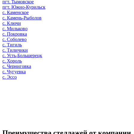
пгт. Тымовское
пгт. Южно-Курильск
с. Каменское
с. Камень-Рыболов
с. Ключи
с. Мильково
с. Покровка
с. Соболево
с. Тигиль
с. Тиличики
с. Усть-Большерецк
с. Хороль
с. Черниговка
с. Чугуевка
с. Эссо
Преимущества стеллажей от компании