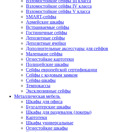
Взломостойкие сейфы III класса
Взломостойкие сейфы IV класса
Взломостойкие сейфы V класса
SMART-сейфы
Армейские шкафы
Встраиваемые сейфы
Гостиничные сейфы
Депозитные сейфы
Депозитные ячейки
Дополнительные аксессуары для сейфов
Маленькие сейфы
Огнестойкие картотеки
Полицейские шкафы
Сейфы европейской сертификации
Сейфы с кодовым замком
Сейфы-шкафы
Темпокассы
Эксклюзивные сейфы
Металлическая мебель
Шкафы для офиса
Бухгалтерские шкафы
Шкафы для раздевалок (локеры)
Картотеки
Шкафы универсальные
Огнестойкие шкафы