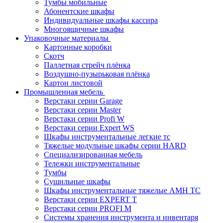
Тумбы мобильные
Абонентские шкафы
Индивидуальные шкафы кассира
Многоящичные шкафы
Упаковочные материалы
Картонные коробки
Скотч
Паллетная стрейч плёнка
Воздушно-пузырьковая плёнка
Картон листовой
Промышленная мебель
Верстаки серии Garage
Верстаки серии Master
Верстаки серии Profi W
Верстаки серии Expert WS
Шкафы инструментальные легкие тс
Тяжелые модульные шкафы серии HARD
Cпециализированная мебель
Тележки инструментальные
Тумбы
Cушильные шкафы
Шкафы инструментальные тяжелые AMH TC
Верстаки серии EXPERT T
Верстаки серии PROFI M
Системы хранения инструмента и инвентаря