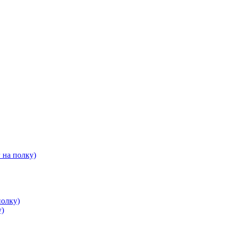
 на полку)
полку)
у)