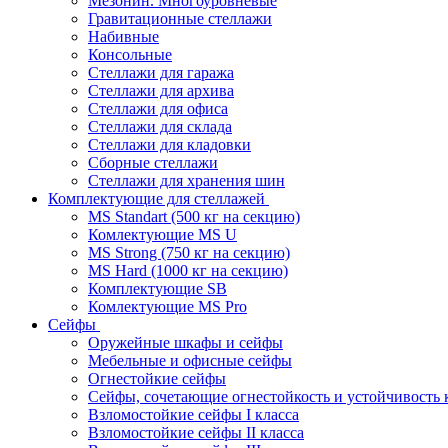
Мезонин. Многоуровневые
Гравитационные стеллажи
Набивные
Консольные
Стеллажи для гаража
Стеллажи для архива
Стеллажи для офиса
Стеллажи для склада
Стеллажи для кладовки
Сборные стеллажи
Стеллажи для хранения шин
Комплектующие для стеллажей
MS Standart (500 кг на секцию)
Комлектующие MS U
MS Strong (750 кг на секцию)
MS Hard (1000 кг на секцию)
Комплектующие SB
Комлектующие MS Pro
Сейфы
Оружейные шкафы и сейфы
Мебельные и офисные сейфы
Огнестойкие сейфы
Сейфы, сочетающие огнестойкость и устойчивость 
Взломостойкие сейфы I класса
Взломостойкие сейфы II класса