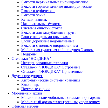
Ёмкости вертикальные цилиндрические
Ёмкости горизонтальные цилиндрические
Ёмкости кубические
Ёмкости узкие
Купели, ванны.
Накопительные ёмкости
Системы очистки стоков
Ёмкости для заглубления в грунт
Баки с накидными крышками
Блоки дорожные водоналивные
Ёмкости с полным опорожнением
Мобильная туалетная кабина супер Эконом
Поддоны
Стеллажи "НОРДИКА"
Интегрированные стеллажи
Стеллажи "НОРДИКА" Островные
Стеллажи "НОРДИКА" Пристенные
Другая продукция
Автоматические системы хранения
Ключницы
Почтовые ящики
Мобильный архив
Металлические мобильные стеллажи для архива
Мобильный архив с электронным управлением
Офисная мебель