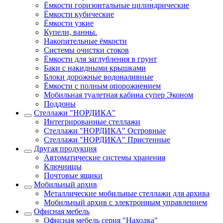
Ёмкости горизонтальные цилиндрические
Ёмкости кубические
Ёмкости узкие
Купели, ванны.
Накопительные ёмкости
Системы очистки стоков
Ёмкости для заглубления в грунт
Баки с накидными крышками
Блоки дорожные водоналивные
Ёмкости с полным опорожнением
Мобильная туалетная кабина супер Эконом
Поддоны
Стеллажи "НОРДИКА"
Интегрированные стеллажи
Стеллажи "НОРДИКА" Островные
Стеллажи "НОРДИКА" Пристенные
Другая продукция
Автоматические системы хранения
Ключницы
Почтовые ящики
Мобильный архив
Металлические мобильные стеллажи для архива
Мобильный архив с электронным управлением
Офисная мебель
Офисная мебель серия "Находка"