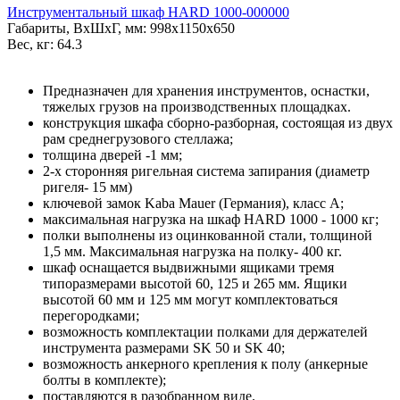
Инструментальный шкаф HARD 1000-000000
Габариты, ВxШxГ, мм: 998x1150x650
Вес, кг: 64.3
Предназначен для хранения инструментов, оснастки,
тяжелых грузов на производственных площадках.
конструкция шкафа сборно-разборная, состоящая из двух
рам среднегрузового стеллажа;
толщина дверей -1 мм;
2-х сторонняя ригельная система запирания (диаметр
ригеля- 15 мм)
ключевой замок Kaba Mauer (Германия), класс A;
максимальная нагрузка на шкаф HARD 1000 - 1000 кг;
полки выполнены из оцинкованной стали, толщиной
1,5 мм. Максимальная нагрузка на полку- 400 кг.
шкаф оснащается выдвижными ящиками тремя
типоразмерами высотой 60, 125 и 265 мм. Ящики
высотой 60 мм и 125 мм могут комплектоваться
перегородками;
возможность комплектации полками для держателей
инструмента размерами SK 50 и SK 40;
возможность анкерного крепления к полу (анкерные
болты в комплекте);
поставляются в разобранном виде.