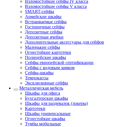
Взломостойкие сейфы IV класса
Взломостойкие сейфы V класса
SMART-сейфы
Армейские шкафы
Встраиваемые сейфы
Гостиничные сейфы
Депозитные сейфы
Депозитные ячейки
Дополнительные аксессуары для сейфов
Маленькие сейфы
Огнестойкие картотеки
Полицейские шкафы
Сейфы европейской сертификации
Сейфы с кодовым замком
Сейфы-шкафы
Темпокассы
Эксклюзивные сейфы
Металлическая мебель
Шкафы для офиса
Бухгалтерские шкафы
Шкафы для раздевалок (локеры)
Картотеки
Шкафы универсальные
Огнестойкие шкафы
Тумбы мобильные