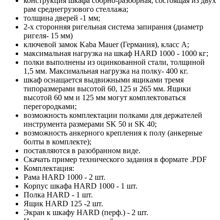
конструкция шкафа сборно-разборная, состоящая из двух
рам среднегрузового стеллажа;
толщина дверей -1 мм;
2-х сторонняя ригельная система запирания (диаметр
ригеля- 15 мм)
ключевой замок Kaba Mauer (Германия), класс A;
максимальная нагрузка на шкаф HARD 1000 - 1000 кг;
полки выполнены из оцинкованной стали, толщиной
1,5 мм. Максимальная нагрузка на полку- 400 кг.
шкаф оснащается выдвижными ящиками тремя
типоразмерами высотой 60, 125 и 265 мм. Ящики
высотой 60 мм и 125 мм могут комплектоваться
перегородками;
возможность комплектации полками для держателей
инструмента размерами SK 50 и SK 40;
возможность анкерного крепления к полу (анкерные
болты в комплекте);
поставляются в разобранном виде.
Скачать пример технического задания в формате .PDF
Комплектация:
Рама HARD 1000 - 2 шт.
Корпус шкафа HARD 1000 - 1 шт.
Полка HARD - 1 шт.
Ящик HARD 125 -2 шт.
Экран к шкафу HARD (перф.) - 2 шт.