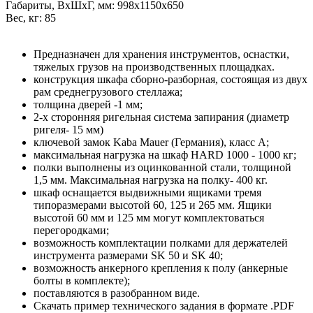
Габариты, ВxШxГ, мм: 998x1150x650
Вес, кг: 85
Предназначен для хранения инструментов, оснастки,
тяжелых грузов на производственных площадках.
конструкция шкафа сборно-разборная, состоящая из двух
рам среднегрузового стеллажа;
толщина дверей -1 мм;
2-х сторонняя ригельная система запирания (диаметр
ригеля- 15 мм)
ключевой замок Kaba Mauer (Германия), класс A;
максимальная нагрузка на шкаф HARD 1000 - 1000 кг;
полки выполнены из оцинкованной стали, толщиной
1,5 мм. Максимальная нагрузка на полку- 400 кг.
шкаф оснащается выдвижными ящиками тремя
типоразмерами высотой 60, 125 и 265 мм. Ящики
высотой 60 мм и 125 мм могут комплектоваться
перегородками;
возможность комплектации полками для держателей
инструмента размерами SK 50 и SK 40;
возможность анкерного крепления к полу (анкерные
болты в комплекте);
поставляются в разобранном виде.
Скачать пример технического задания в формате .PDF