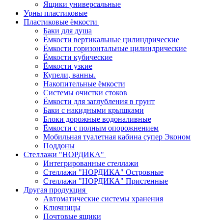
Ящики универсальные
Урны пластиковые
Пластиковые ёмкости
Баки для душа
Ёмкости вертикальные цилиндрические
Ёмкости горизонтальные цилиндрические
Ёмкости кубические
Ёмкости узкие
Купели, ванны.
Накопительные ёмкости
Системы очистки стоков
Ёмкости для заглубления в грунт
Баки с накидными крышками
Блоки дорожные водоналивные
Ёмкости с полным опорожнением
Мобильная туалетная кабина супер Эконом
Поддоны
Стеллажи "НОРДИКА"
Интегрированные стеллажи
Стеллажи "НОРДИКА" Островные
Стеллажи "НОРДИКА" Пристенные
Другая продукция
Автоматические системы хранения
Ключницы
Почтовые ящики