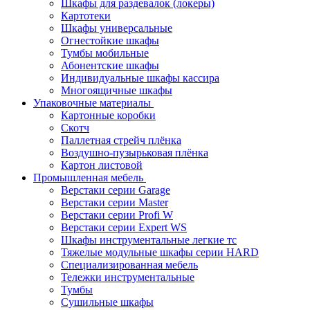
Шкафы для раздевалок (локеры)
Картотеки
Шкафы универсальные
Огнестойкие шкафы
Тумбы мобильные
Абонентские шкафы
Индивидуальные шкафы кассира
Многоящичные шкафы
Упаковочные материалы
Картонные коробки
Скотч
Паллетная стрейч плёнка
Воздушно-пузырьковая плёнка
Картон листовой
Промышленная мебель
Верстаки серии Garage
Верстаки серии Master
Верстаки серии Profi W
Верстаки серии Expert WS
Шкафы инструментальные легкие тс
Тяжелые модульные шкафы серии HARD
Cпециализированная мебель
Тележки инструментальные
Тумбы
Cушильные шкафы