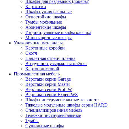
Шкафы для раздевалок (локеры)
Картотеки
Шкафы универсальные
Огнестойкие шкафы
Тумбы мобильные
Абонентские шкафы
Индивидуальные шкафы кассира
Многоящичные шкафы
Упаковочные материалы
Картонные коробки
Скотч
Паллетная стрейч плёнка
Воздушно-пузырьковая плёнка
Картон листовой
Промышленная мебель
Верстаки серии Garage
Верстаки серии Master
Верстаки серии Profi W
Верстаки серии Expert WS
Шкафы инструментальные легкие тс
Тяжелые модульные шкафы серии HARD
Cпециализированная мебель
Тележки инструментальные
Тумбы
Cушильные шкафы