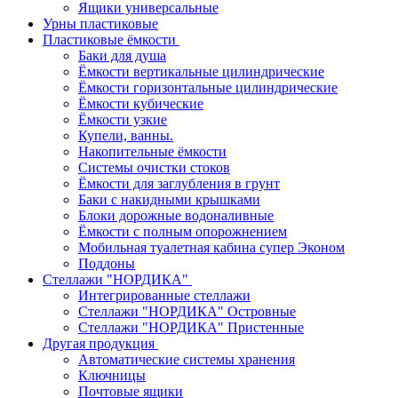
Ящики универсальные
Урны пластиковые
Пластиковые ёмкости
Баки для душа
Ёмкости вертикальные цилиндрические
Ёмкости горизонтальные цилиндрические
Ёмкости кубические
Ёмкости узкие
Купели, ванны.
Накопительные ёмкости
Системы очистки стоков
Ёмкости для заглубления в грунт
Баки с накидными крышками
Блоки дорожные водоналивные
Ёмкости с полным опорожнением
Мобильная туалетная кабина супер Эконом
Поддоны
Стеллажи "НОРДИКА"
Интегрированные стеллажи
Стеллажи "НОРДИКА" Островные
Стеллажи "НОРДИКА" Пристенные
Другая продукция
Автоматические системы хранения
Ключницы
Почтовые ящики