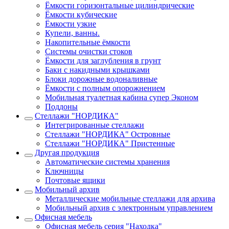
Ёмкости горизонтальные цилиндрические
Ёмкости кубические
Ёмкости узкие
Купели, ванны.
Накопительные ёмкости
Системы очистки стоков
Ёмкости для заглубления в грунт
Баки с накидными крышками
Блоки дорожные водоналивные
Ёмкости с полным опорожнением
Мобильная туалетная кабина супер Эконом
Поддоны
Стеллажи "НОРДИКА"
Интегрированные стеллажи
Стеллажи "НОРДИКА" Островные
Стеллажи "НОРДИКА" Пристенные
Другая продукция
Автоматические системы хранения
Ключницы
Почтовые ящики
Мобильный архив
Металлические мобильные стеллажи для архива
Мобильный архив с электронным управлением
Офисная мебель
Офисная мебель серия "Находка"