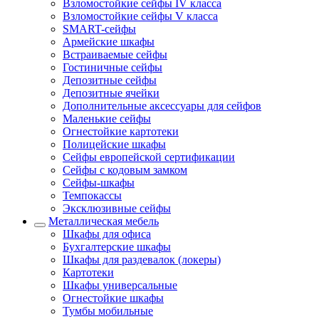
Взломостойкие сейфы IV класса
Взломостойкие сейфы V класса
SMART-сейфы
Армейские шкафы
Встраиваемые сейфы
Гостиничные сейфы
Депозитные сейфы
Депозитные ячейки
Дополнительные аксессуары для сейфов
Маленькие сейфы
Огнестойкие картотеки
Полицейские шкафы
Сейфы европейской сертификации
Сейфы с кодовым замком
Сейфы-шкафы
Темпокассы
Эксклюзивные сейфы
Металлическая мебель
Шкафы для офиса
Бухгалтерские шкафы
Шкафы для раздевалок (локеры)
Картотеки
Шкафы универсальные
Огнестойкие шкафы
Тумбы мобильные