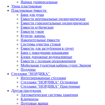
Ящики универсальные
Урны пластиковые
Пластиковые ёмкости
Баки для душа
Ёмкости вертикальные цилиндрические
Ёмкости горизонтальные цилиндрические
Ёмкости кубические
Ёмкости узкие
Купели, ванны.
Накопительные ёмкости
Системы очистки стоков
Ёмкости для заглубления в грунт
Баки с накидными крышками
Блоки дорожные водоналивные
Ёмкости с полным опорожнением
Мобильная туалетная кабина супер Эконом
Поддоны
Стеллажи "НОРДИКА"
Интегрированные стеллажи
Стеллажи "НОРДИКА" Островные
Стеллажи "НОРДИКА" Пристенные
Другая продукция
Автоматические системы хранения
Ключницы
Почтовые ящики