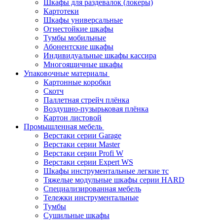
Шкафы для раздевалок (локеры)
Картотеки
Шкафы универсальные
Огнестойкие шкафы
Тумбы мобильные
Абонентские шкафы
Индивидуальные шкафы кассира
Многоящичные шкафы
Упаковочные материалы
Картонные коробки
Скотч
Паллетная стрейч плёнка
Воздушно-пузырьковая плёнка
Картон листовой
Промышленная мебель
Верстаки серии Garage
Верстаки серии Master
Верстаки серии Profi W
Верстаки серии Expert WS
Шкафы инструментальные легкие тс
Тяжелые модульные шкафы серии HARD
Cпециализированная мебель
Тележки инструментальные
Тумбы
Cушильные шкафы