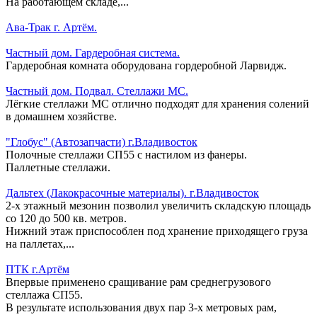
На работающем складе,...
Ава-Трак г. Артём.
Частный дом. Гардеробная система.
Гардеробная комната оборудована гордеробной Ларвидж.
Частный дом. Подвал. Стеллажи МС.
Лёгкие стеллажи МС отлично подходят для хранения солений
в домашнем хозяйстве.
"Глобус" (Автозапчасти) г.Владивосток
Полочные стеллажи СП55 с настилом из фанеры.
Паллетные стеллажи.
Дальтех (Лакокрасочные материалы). г.Владивосток
2-х этажный мезонин позволил увеличить складскую площадь
со 120 до 500 кв. метров.
Нижний этаж приспособлен под хранение приходящего груза
на паллетах,...
ПТК г.Артём
Впервые применено сращивание рам среднегрузового
стеллажа СП55.
В результате использования двух пар 3-х метровых рам,