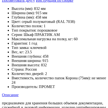
Посоветовать другу
Инструкция по сборке
Высота (мм):
832 мм
Ширина (мм):
915 мм
Глубина (мм):
458 мм
Цвет:
серый полуматовый (RAL 7038)
Количество полок:
1
Тип покрытия:
порошковое
Серия:
Шкаф ПРАКТИК AM
Максимальная нагрузка на полку, кг:
60
Гарантия:
1 год
Тип замка:
ключевой
Вес, кг:
23.5
Внешняя глубина:
458
Внешняя ширина:
915
Внешняя высота:
832
Страна:
Россия
Количество дверей:
2
Вместимость, количество папок Корона (75мм):
не менее
24
Производитель:
ПРОМЕТ
Описание
предназначен для хранения больших объемов документации,
служебной и деловой информации. изделия сертифицированы