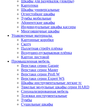
Шкафы для раздевалок (локеры)
Картотеки
Шкафы универсальные
Огнестойкие шкафы
Тумбы мобильные
Абонентские шкафы
Индивидуальные шкафы кассира
Многоящичные шкафы
Упаковочные материалы
Картонные коробки
Скотч
Паллетная стрейч плёнка
Воздушно-пузырьковая плёнка
Картон листовой
Промышленная мебель
Верстаки серии Garage
Верстаки серии Master
Верстаки серии Profi W
Верстаки серии Expert WS
Шкафы инструментальные легкие тс
Тяжелые модульные шкафы серии HARD
Cпециализированная мебель
Тележки инструментальные
Тумбы
Cушильные шкафы