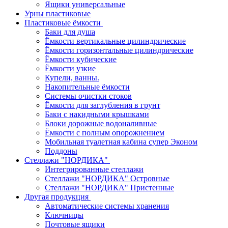
Ящики универсальные
Урны пластиковые
Пластиковые ёмкости
Баки для душа
Ёмкости вертикальные цилиндрические
Ёмкости горизонтальные цилиндрические
Ёмкости кубические
Ёмкости узкие
Купели, ванны.
Накопительные ёмкости
Системы очистки стоков
Ёмкости для заглубления в грунт
Баки с накидными крышками
Блоки дорожные водоналивные
Ёмкости с полным опорожнением
Мобильная туалетная кабина супер Эконом
Поддоны
Стеллажи "НОРДИКА"
Интегрированные стеллажи
Стеллажи "НОРДИКА" Островные
Стеллажи "НОРДИКА" Пристенные
Другая продукция
Автоматические системы хранения
Ключницы
Почтовые ящики