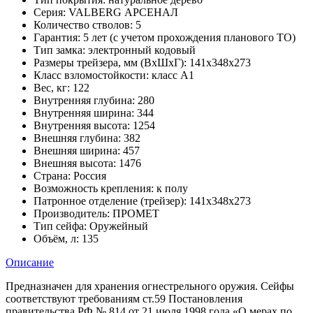
Серия:
VALBERG АРСЕНАЛ
Количество стволов:
5
Гарантия:
5 лет (с учетом прохождения планового ТО)
Тип замка:
электронный кодовый
Размеры трейзера, мм (ВхШхГ):
141x348x273
Класс взломостойкости:
класс А1
Вес, кг:
122
Внутренняя глубина:
280
Внутренняя ширина:
344
Внутренняя высота:
1254
Внешняя глубина:
382
Внешняя ширина:
457
Внешняя высота:
1476
Страна:
Россия
Возможность крепления:
к полу
Патронное отделение (трейзер):
141x348x273
Производитель:
ПРОМЕТ
Тип сейфа:
Оружейный
Объём, л:
135
Описание
Предназначен для хранения огнестрельного оружия. Сейфы
соответствуют требованиям ст.59 Постановления
правительства РФ № 814 от 21 июля 1998 года «О мерах по