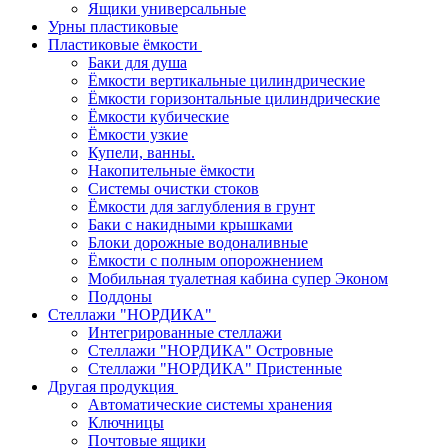
Ящики универсальные
Урны пластиковые
Пластиковые ёмкости
Баки для душа
Ёмкости вертикальные цилиндрические
Ёмкости горизонтальные цилиндрические
Ёмкости кубические
Ёмкости узкие
Купели, ванны.
Накопительные ёмкости
Системы очистки стоков
Ёмкости для заглубления в грунт
Баки с накидными крышками
Блоки дорожные водоналивные
Ёмкости с полным опорожнением
Мобильная туалетная кабина супер Эконом
Поддоны
Стеллажи "НОРДИКА"
Интегрированные стеллажи
Стеллажи "НОРДИКА" Островные
Стеллажи "НОРДИКА" Пристенные
Другая продукция
Автоматические системы хранения
Ключницы
Почтовые ящики