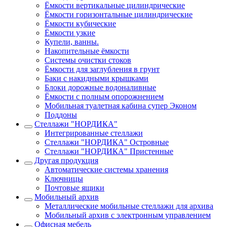
Ёмкости вертикальные цилиндрические
Ёмкости горизонтальные цилиндрические
Ёмкости кубические
Ёмкости узкие
Купели, ванны.
Накопительные ёмкости
Системы очистки стоков
Ёмкости для заглубления в грунт
Баки с накидными крышками
Блоки дорожные водоналивные
Ёмкости с полным опорожнением
Мобильная туалетная кабина супер Эконом
Поддоны
Стеллажи "НОРДИКА"
Интегрированные стеллажи
Стеллажи "НОРДИКА" Островные
Стеллажи "НОРДИКА" Пристенные
Другая продукция
Автоматические системы хранения
Ключницы
Почтовые ящики
Мобильный архив
Металлические мобильные стеллажи для архива
Мобильный архив с электронным управлением
Офисная мебель