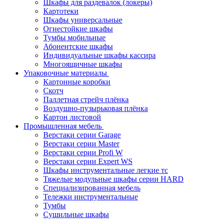
Шкафы для раздевалок (локеры)
Картотеки
Шкафы универсальные
Огнестойкие шкафы
Тумбы мобильные
Абонентские шкафы
Индивидуальные шкафы кассира
Многоящичные шкафы
Упаковочные материалы
Картонные коробки
Скотч
Паллетная стрейч плёнка
Воздушно-пузырьковая плёнка
Картон листовой
Промышленная мебель
Верстаки серии Garage
Верстаки серии Master
Верстаки серии Profi W
Верстаки серии Expert WS
Шкафы инструментальные легкие тс
Тяжелые модульные шкафы серии HARD
Cпециализированная мебель
Тележки инструментальные
Тумбы
Cушильные шкафы