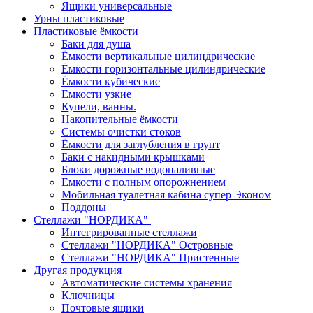
Ящики универсальные
Урны пластиковые
Пластиковые ёмкости
Баки для душа
Ёмкости вертикальные цилиндрические
Ёмкости горизонтальные цилиндрические
Ёмкости кубические
Ёмкости узкие
Купели, ванны.
Накопительные ёмкости
Системы очистки стоков
Ёмкости для заглубления в грунт
Баки с накидными крышками
Блоки дорожные водоналивные
Ёмкости с полным опорожнением
Мобильная туалетная кабина супер Эконом
Поддоны
Стеллажи "НОРДИКА"
Интегрированные стеллажи
Стеллажи "НОРДИКА" Островные
Стеллажи "НОРДИКА" Пристенные
Другая продукция
Автоматические системы хранения
Ключницы
Почтовые ящики