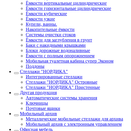
Ёмкости вертикальные цилиндрические
Ёмкости горизонтальные цилиндрические
Ёмкости кубические
Ёмкости узкие
Купели, ванны.
Накопительные ёмкости
Системы очистки стоков
Ёмкости для заглубления в грунт
Баки с накидными крышками
Блоки дорожные водоналивные
Ёмкости с полным опорожнением
Мобильная туалетная кабина супер Эконом
Поддоны
Стеллажи "НОРДИКА"
Интегрированные стеллажи
Стеллажи "НОРДИКА" Островные
Стеллажи "НОРДИКА" Пристенные
Другая продукция
Автоматические системы хранения
Ключницы
Почтовые ящики
Мобильный архив
Металлические мобильные стеллажи для архива
Мобильный архив с электронным управлением
Офисная мебель