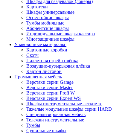
Шкафы для раздевалок (локеры)
Картотеки
Шкафы универсальные
Огнестойкие шкафы
Тумбы мобильные
Абонентские шкафы
Индивидуальные шкафы кассира
Многоящичные шкафы
Упаковочные материалы
Картонные коробки
Скотч
Паллетная стрейч плёнка
Воздушно-пузырьковая плёнка
Картон листовой
Промышленная мебель
Верстаки серии Garage
Верстаки серии Master
Верстаки серии Profi W
Верстаки серии Expert WS
Шкафы инструментальные легкие тс
Тяжелые модульные шкафы серии HARD
Cпециализированная мебель
Тележки инструментальные
Тумбы
Cушильные шкафы