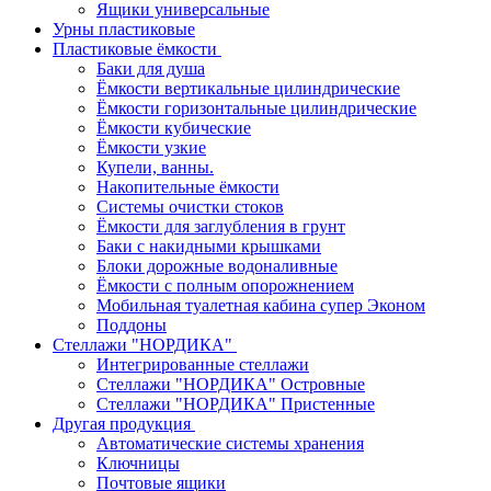
Ящики универсальные
Урны пластиковые
Пластиковые ёмкости
Баки для душа
Ёмкости вертикальные цилиндрические
Ёмкости горизонтальные цилиндрические
Ёмкости кубические
Ёмкости узкие
Купели, ванны.
Накопительные ёмкости
Системы очистки стоков
Ёмкости для заглубления в грунт
Баки с накидными крышками
Блоки дорожные водоналивные
Ёмкости с полным опорожнением
Мобильная туалетная кабина супер Эконом
Поддоны
Стеллажи "НОРДИКА"
Интегрированные стеллажи
Стеллажи "НОРДИКА" Островные
Стеллажи "НОРДИКА" Пристенные
Другая продукция
Автоматические системы хранения
Ключницы
Почтовые ящики