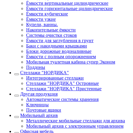
Ёмкости вертикальные цилиндрические
Ёмкости горизонтальные цилиндрические
Ёмкости кубические
Ёмкости узкие
Купели, ванны.
Накопительные ёмкости
Системы очистки стоков
Ёмкости для заглубления в грунт
Баки с накидными крышками
Блоки дорожные водоналивные
Ёмкости с полным опорожнением
Мобильная туалетная кабина супер Эконом
Поддоны
Стеллажи "НОРДИКА"
Интегрированные стеллажи
Стеллажи "НОРДИКА" Островные
Стеллажи "НОРДИКА" Пристенные
Другая продукция
Автоматические системы хранения
Ключницы
Почтовые ящики
Мобильный архив
Металлические мобильные стеллажи для архива
Мобильный архив с электронным управлением
Офисная мебель