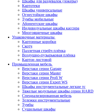
Шкафы для раздевалок (локеры)
Картотеки
Шкафы универсальные
Огнестойкие шкафы
Тумбы мобильные
Абонентские шкафы
Индивидуальные шкафы кассира
Многоящичные шкафы
Упаковочные материалы
Картонные коробки
Скотч
Паллетная стрейч плёнка
Воздушно-пузырьковая плёнка
Картон листовой
Промышленная мебель
Верстаки серии Garage
Верстаки серии Master
Верстаки серии Profi W
Верстаки серии Expert WS
Шкафы инструментальные легкие тс
Тяжелые модульные шкафы серии HARD
Cпециализированная мебель
Тележки инструментальные
Тумбы
Cушильные шкафы