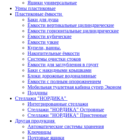
Ящики универсальные
Урны пластиковые
Пластиковые ёмкости
Баки для душа
Ёмкости вертикальные цилиндрические
Ёмкости горизонтальные цилиндрические
Ёмкости кубические
Ёмкости узкие
Купели, ванны.
Накопительные ёмкости
Системы очистки стоков
Ёмкости для заглубления в грунт
Баки с накидными крышками
Блоки дорожные водоналивные
Ёмкости с полным опорожнением
Мобильная туалетная кабина супер Эконом
Поддоны
Стеллажи "НОРДИКА"
Интегрированные стеллажи
Стеллажи "НОРДИКА" Островные
Стеллажи "НОРДИКА" Пристенные
Другая продукция
Автоматические системы хранения
Ключницы
Почтовые ящики