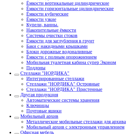
Ёмкости вертикальные цилиндрические
Ёмкости горизонтальные цилиндрические
Ёмкости кубические
Ёмкости узкие
Купели, ванны.
Накопительные ёмкости
Системы очистки стоков
Ёмкости для заглубления в грунт
Баки с накидными крышками
Блоки дорожные водоналивные
Ёмкости с полным опорожнением
Мобильная туалетная кабина супер Эконом
Поддоны
Стеллажи "НОРДИКА"
Интегрированные стеллажи
Стеллажи "НОРДИКА" Островные
Стеллажи "НОРДИКА" Пристенные
Другая продукция
Автоматические системы хранения
Ключницы
Почтовые ящики
Мобильный архив
Металлические мобильные стеллажи для архива
Мобильный архив с электронным управлением
Офисная мебель