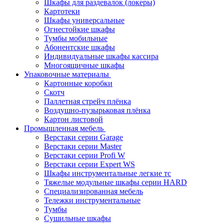
Шкафы для раздевалок (локеры)
Картотеки
Шкафы универсальные
Огнестойкие шкафы
Тумбы мобильные
Абонентские шкафы
Индивидуальные шкафы кассира
Многоящичные шкафы
Упаковочные материалы
Картонные коробки
Скотч
Паллетная стрейч плёнка
Воздушно-пузырьковая плёнка
Картон листовой
Промышленная мебель
Верстаки серии Garage
Верстаки серии Master
Верстаки серии Profi W
Верстаки серии Expert WS
Шкафы инструментальные легкие тс
Тяжелые модульные шкафы серии HARD
Cпециализированная мебель
Тележки инструментальные
Тумбы
Cушильные шкафы