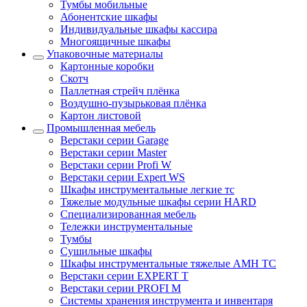
Тумбы мобильные
Абонентские шкафы
Индивидуальные шкафы кассира
Многоящичные шкафы
Упаковочные материалы
Картонные коробки
Скотч
Паллетная стрейч плёнка
Воздушно-пузырьковая плёнка
Картон листовой
Промышленная мебель
Верстаки серии Garage
Верстаки серии Master
Верстаки серии Profi W
Верстаки серии Expert WS
Шкафы инструментальные легкие тс
Тяжелые модульные шкафы серии HARD
Cпециализированная мебель
Тележки инструментальные
Тумбы
Cушильные шкафы
Шкафы инструментальные тяжелые AMH TC
Верстаки серии EXPERT T
Верстаки серии PROFI M
Системы хранения инструмента и инвентаря