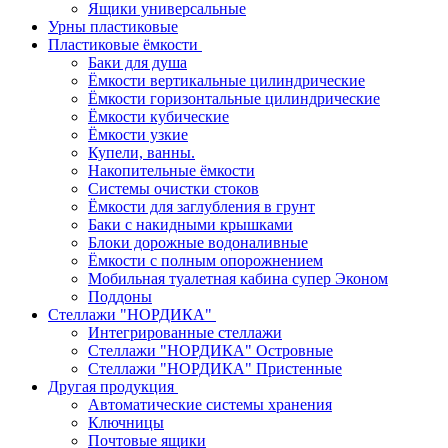
Ящики универсальные
Урны пластиковые
Пластиковые ёмкости
Баки для душа
Ёмкости вертикальные цилиндрические
Ёмкости горизонтальные цилиндрические
Ёмкости кубические
Ёмкости узкие
Купели, ванны.
Накопительные ёмкости
Системы очистки стоков
Ёмкости для заглубления в грунт
Баки с накидными крышками
Блоки дорожные водоналивные
Ёмкости с полным опорожнением
Мобильная туалетная кабина супер Эконом
Поддоны
Стеллажи "НОРДИКА"
Интегрированные стеллажи
Стеллажи "НОРДИКА" Островные
Стеллажи "НОРДИКА" Пристенные
Другая продукция
Автоматические системы хранения
Ключницы
Почтовые ящики