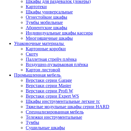
Шкафы для раздевалок (локеры)
Картотеки
Шкафы универсальные
Огнестойкие шкафы
Тумбы мобильные
Абонентские шкафы
Индивидуальные шкафы кассира
Многоящичные шкафы
Упаковочные материалы
Картонные коробки
Скотч
Паллетная стрейч плёнка
Воздушно-пузырьковая плёнка
Картон листовой
Промышленная мебель
Верстаки серии Garage
Верстаки серии Master
Верстаки серии Profi W
Верстаки серии Expert WS
Шкафы инструментальные легкие тс
Тяжелые модульные шкафы серии HARD
Cпециализированная мебель
Тележки инструментальные
Тумбы
Cушильные шкафы