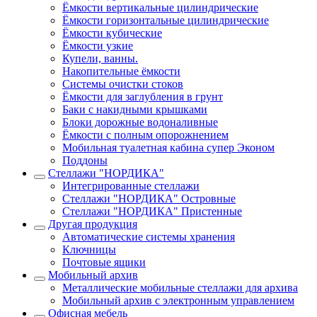
Ёмкости вертикальные цилиндрические
Ёмкости горизонтальные цилиндрические
Ёмкости кубические
Ёмкости узкие
Купели, ванны.
Накопительные ёмкости
Системы очистки стоков
Ёмкости для заглубления в грунт
Баки с накидными крышками
Блоки дорожные водоналивные
Ёмкости с полным опорожнением
Мобильная туалетная кабина супер Эконом
Поддоны
Стеллажи "НОРДИКА"
Интегрированные стеллажи
Стеллажи "НОРДИКА" Островные
Стеллажи "НОРДИКА" Пристенные
Другая продукция
Автоматические системы хранения
Ключницы
Почтовые ящики
Мобильный архив
Металлические мобильные стеллажи для архива
Мобильный архив с электронным управлением
Офисная мебель