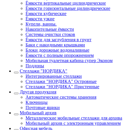
Ёмкости вертикальные цилиндрические
Ёмкости горизонтальные цилиндрические
Ёмкости кубические
Ёмкости узкие
Купели, ванны.
Накопительные ёмкости
Системы очистки стоков
Ёмкости для заглубления в грунт
Баки с накидными крышками
Блоки дорожные водоналивные
Ёмкости с полным опорожнением
Мобильная туалетная кабина супер Эконом
Поддоны
Стеллажи "НОРДИКА"
Интегрированные стеллажи
Стеллажи "НОРДИКА" Островные
Стеллажи "НОРДИКА" Пристенные
Другая продукция
Автоматические системы хранения
Ключницы
Почтовые ящики
Мобильный архив
Металлические мобильные стеллажи для архива
Мобильный архив с электронным управлением
Офисная мебель