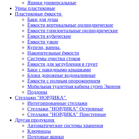
Ящики универсальные
Урны пластиковые
Пластиковые ёмкости
Баки для душа
Ёмкости вертикальные цилиндрические
Ёмкости горизонтальные цилиндрические
Ёмкости кубические
Ёмкости узкие
Купели, ванны.
Накопительные ёмкости
Системы очистки стоков
Ёмкости для заглубления в грунт
Баки с накидными крышками
Блоки дорожные водоналивные
Ёмкости с полным опорожнением
Мобильная туалетная кабина супер Эконом
Поддоны
Стеллажи "НОРДИКА"
Интегрированные стеллажи
Стеллажи "НОРДИКА" Островные
Стеллажи "НОРДИКА" Пристенные
Другая продукция
Автоматические системы хранения
Ключницы
Почтовые ящики