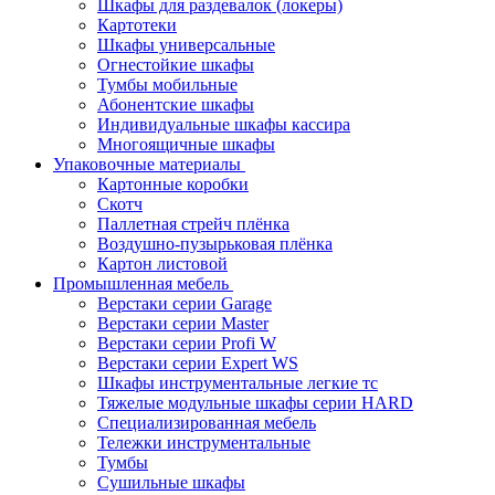
Шкафы для раздевалок (локеры)
Картотеки
Шкафы универсальные
Огнестойкие шкафы
Тумбы мобильные
Абонентские шкафы
Индивидуальные шкафы кассира
Многоящичные шкафы
Упаковочные материалы
Картонные коробки
Скотч
Паллетная стрейч плёнка
Воздушно-пузырьковая плёнка
Картон листовой
Промышленная мебель
Верстаки серии Garage
Верстаки серии Master
Верстаки серии Profi W
Верстаки серии Expert WS
Шкафы инструментальные легкие тс
Тяжелые модульные шкафы серии HARD
Cпециализированная мебель
Тележки инструментальные
Тумбы
Cушильные шкафы