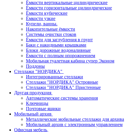
Ёмкости вертикальные цилиндрические
Ёмкости горизонтальные цилиндрические
Ёмкости кубические
Ёмкости узкие
Купели, ванны.
Накопительные ёмкости
Системы очистки стоков
Ёмкости для заглубления в грунт
Баки с накидными крышками
Блоки дорожные водоналивные
Ёмкости с полным опорожнением
Мобильная туалетная кабина супер Эконом
Поддоны
Стеллажи "НОРДИКА"
Интегрированные стеллажи
Стеллажи "НОРДИКА" Островные
Стеллажи "НОРДИКА" Пристенные
Другая продукция
Автоматические системы хранения
Ключницы
Почтовые ящики
Мобильный архив
Металлические мобильные стеллажи для архива
Мобильный архив с электронным управлением
Офисная мебель