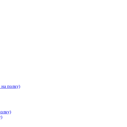
 на полку)
полку)
у)