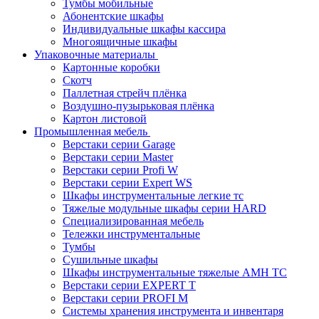
Тумбы мобильные
Абонентские шкафы
Индивидуальные шкафы кассира
Многоящичные шкафы
Упаковочные материалы
Картонные коробки
Скотч
Паллетная стрейч плёнка
Воздушно-пузырьковая плёнка
Картон листовой
Промышленная мебель
Верстаки серии Garage
Верстаки серии Master
Верстаки серии Profi W
Верстаки серии Expert WS
Шкафы инструментальные легкие тс
Тяжелые модульные шкафы серии HARD
Cпециализированная мебель
Тележки инструментальные
Тумбы
Cушильные шкафы
Шкафы инструментальные тяжелые AMH TC
Верстаки серии EXPERT T
Верстаки серии PROFI M
Системы хранения инструмента и инвентаря