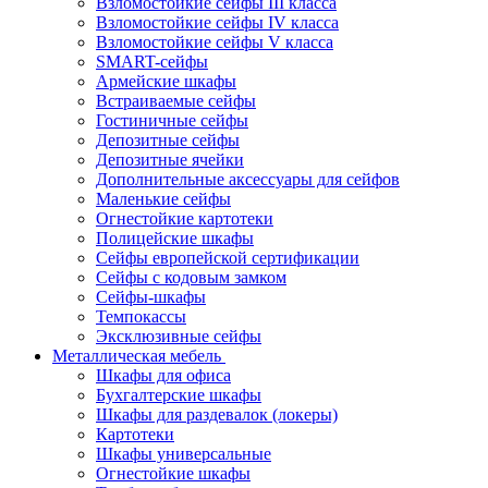
Взломостойкие сейфы III класса
Взломостойкие сейфы IV класса
Взломостойкие сейфы V класса
SMART-сейфы
Армейские шкафы
Встраиваемые сейфы
Гостиничные сейфы
Депозитные сейфы
Депозитные ячейки
Дополнительные аксессуары для сейфов
Маленькие сейфы
Огнестойкие картотеки
Полицейские шкафы
Сейфы европейской сертификации
Сейфы с кодовым замком
Сейфы-шкафы
Темпокассы
Эксклюзивные сейфы
Металлическая мебель
Шкафы для офиса
Бухгалтерские шкафы
Шкафы для раздевалок (локеры)
Картотеки
Шкафы универсальные
Огнестойкие шкафы