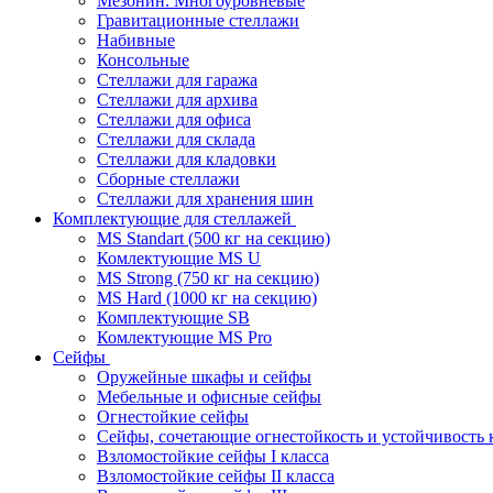
Мезонин. Многоуровневые
Гравитационные стеллажи
Набивные
Консольные
Стеллажи для гаража
Стеллажи для архива
Стеллажи для офиса
Стеллажи для склада
Стеллажи для кладовки
Сборные стеллажи
Стеллажи для хранения шин
Комплектующие для стеллажей
MS Standart (500 кг на секцию)
Комлектующие MS U
MS Strong (750 кг на секцию)
MS Hard (1000 кг на секцию)
Комплектующие SB
Комлектующие MS Pro
Сейфы
Оружейные шкафы и сейфы
Мебельные и офисные сейфы
Огнестойкие сейфы
Сейфы, сочетающие огнестойкость и устойчивость 
Взломостойкие сейфы I класса
Взломостойкие сейфы II класса