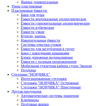
Ящики универсальные
Урны пластиковые
Пластиковые ёмкости
Баки для душа
Ёмкости вертикальные цилиндрические
Ёмкости горизонтальные цилиндрические
Ёмкости кубические
Ёмкости узкие
Купели, ванны.
Накопительные ёмкости
Системы очистки стоков
Ёмкости для заглубления в грунт
Баки с накидными крышками
Блоки дорожные водоналивные
Ёмкости с полным опорожнением
Мобильная туалетная кабина супер Эконом
Поддоны
Стеллажи "НОРДИКА"
Интегрированные стеллажи
Стеллажи "НОРДИКА" Островные
Стеллажи "НОРДИКА" Пристенные
Другая продукция
Автоматические системы хранения
Ключницы
Почтовые ящики