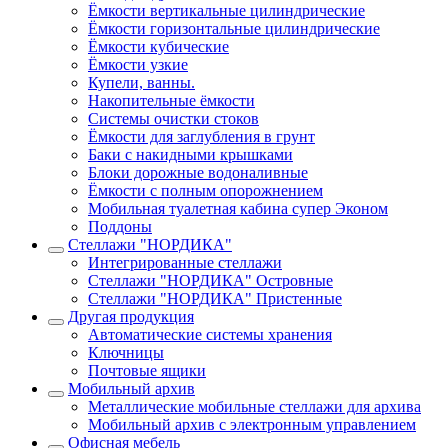
Ёмкости вертикальные цилиндрические
Ёмкости горизонтальные цилиндрические
Ёмкости кубические
Ёмкости узкие
Купели, ванны.
Накопительные ёмкости
Системы очистки стоков
Ёмкости для заглубления в грунт
Баки с накидными крышками
Блоки дорожные водоналивные
Ёмкости с полным опорожнением
Мобильная туалетная кабина супер Эконом
Поддоны
Стеллажи "НОРДИКА"
Интегрированные стеллажи
Стеллажи "НОРДИКА" Островные
Стеллажи "НОРДИКА" Пристенные
Другая продукция
Автоматические системы хранения
Ключницы
Почтовые ящики
Мобильный архив
Металлические мобильные стеллажи для архива
Мобильный архив с электронным управлением
Офисная мебель