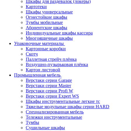
Шкафы для раздевалок (локеры)
Картотеки
Шкафы универсальные
Огнестойкие шкафы
Тумбы мобильные
Абонентские шкафы
Индивидуальные шкафы кассира
Многоящичные шкафы
Упаковочные материалы
Картонные коробки
Скотч
Паллетная стрейч плёнка
Воздушно-пузырьковая плёнка
Картон листовой
Промышленная мебель
Верстаки серии Garage
Верстаки серии Master
Верстаки серии Profi W
Верстаки серии Expert WS
Шкафы инструментальные легкие тс
Тяжелые модульные шкафы серии HARD
Cпециализированная мебель
Тележки инструментальные
Тумбы
Cушильные шкафы