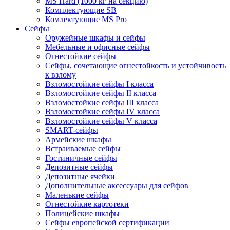
MS Hard (1000 кг на секцию)
Комплектующие SB
Комлектующие MS Pro
Сейфы
Оружейные шкафы и сейфы
Мебельные и офисные сейфы
Огнестойкие сейфы
Сейфы, сочетающие огнестойкость и устойчивость
к взлому
Взломостойкие сейфы I класса
Взломостойкие сейфы II класса
Взломостойкие сейфы III класса
Взломостойкие сейфы IV класса
Взломостойкие сейфы V класса
SMART-сейфы
Армейские шкафы
Встраиваемые сейфы
Гостиничные сейфы
Депозитные сейфы
Депозитные ячейки
Дополнительные аксессуары для сейфов
Маленькие сейфы
Огнестойкие картотеки
Полицейские шкафы
Сейфы европейской сертификации