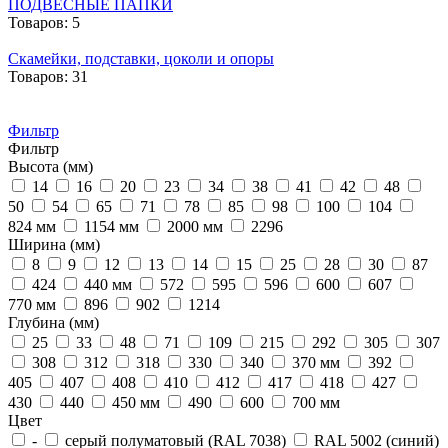
ПОДВЕСНЫЕ ПАПКИ
Товаров: 5
Скамейки, подставки, цоколи и опоры
Товаров: 31
Фильтр
Фильтр
Высота (мм)
14
16
20
23
34
38
41
42
48
50
54
65
71
78
85
98
100
104
824 мм
1154 мм
2000 мм
2296
Ширина (мм)
8
9
12
13
14
15
25
28
30
87
424
440 мм
572
595
596
600
607
770 мм
896
902
1214
Глубина (мм)
25
33
48
71
109
215
292
305
307
308
312
318
330
340
370 мм
392
405
407
408
410
412
417
418
427
430
440
450 мм
490
600
700 мм
Цвет
-
cерый полуматовый (RAL 7038)
RAL 5002 (синий)