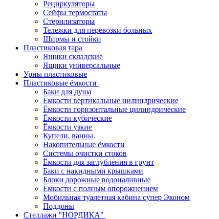
Рециркуляторы
Сейфы термостаты
Стерилизаторы
Тележки для перевозки больных
Ширмы и стойки
Пластиковая тара
Ящики складские
Ящики универсальные
Урны пластиковые
Пластиковые ёмкости
Баки для душа
Ёмкости вертикальные цилиндрические
Ёмкости горизонтальные цилиндрические
Ёмкости кубические
Ёмкости узкие
Купели, ванны.
Накопительные ёмкости
Системы очистки стоков
Ёмкости для заглубления в грунт
Баки с накидными крышками
Блоки дорожные водоналивные
Ёмкости с полным опорожнением
Мобильная туалетная кабина супер Эконом
Поддоны
Стеллажи "НОРДИКА"