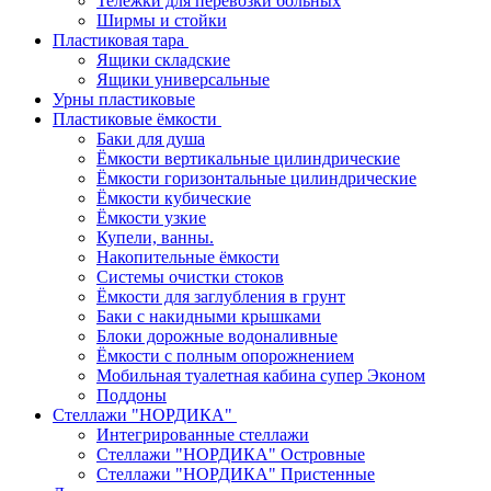
Тележки для перевозки больных
Ширмы и стойки
Пластиковая тара
Ящики складские
Ящики универсальные
Урны пластиковые
Пластиковые ёмкости
Баки для душа
Ёмкости вертикальные цилиндрические
Ёмкости горизонтальные цилиндрические
Ёмкости кубические
Ёмкости узкие
Купели, ванны.
Накопительные ёмкости
Системы очистки стоков
Ёмкости для заглубления в грунт
Баки с накидными крышками
Блоки дорожные водоналивные
Ёмкости с полным опорожнением
Мобильная туалетная кабина супер Эконом
Поддоны
Стеллажи "НОРДИКА"
Интегрированные стеллажи
Стеллажи "НОРДИКА" Островные
Стеллажи "НОРДИКА" Пристенные