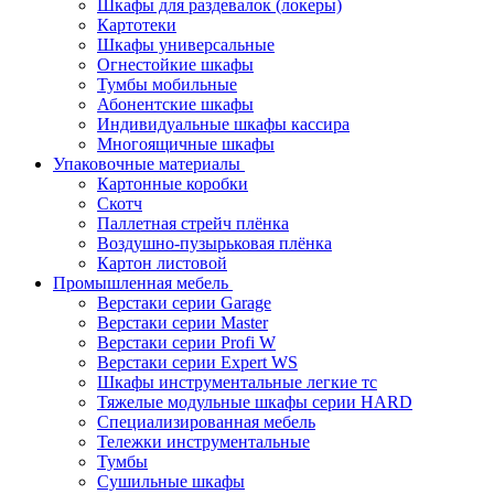
Шкафы для раздевалок (локеры)
Картотеки
Шкафы универсальные
Огнестойкие шкафы
Тумбы мобильные
Абонентские шкафы
Индивидуальные шкафы кассира
Многоящичные шкафы
Упаковочные материалы
Картонные коробки
Скотч
Паллетная стрейч плёнка
Воздушно-пузырьковая плёнка
Картон листовой
Промышленная мебель
Верстаки серии Garage
Верстаки серии Master
Верстаки серии Profi W
Верстаки серии Expert WS
Шкафы инструментальные легкие тс
Тяжелые модульные шкафы серии HARD
Cпециализированная мебель
Тележки инструментальные
Тумбы
Cушильные шкафы