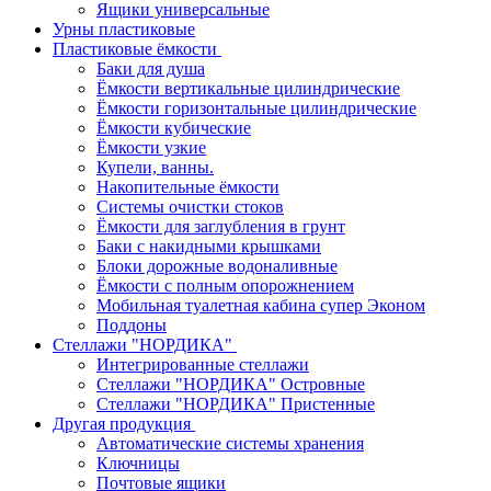
Ящики универсальные
Урны пластиковые
Пластиковые ёмкости
Баки для душа
Ёмкости вертикальные цилиндрические
Ёмкости горизонтальные цилиндрические
Ёмкости кубические
Ёмкости узкие
Купели, ванны.
Накопительные ёмкости
Системы очистки стоков
Ёмкости для заглубления в грунт
Баки с накидными крышками
Блоки дорожные водоналивные
Ёмкости с полным опорожнением
Мобильная туалетная кабина супер Эконом
Поддоны
Стеллажи "НОРДИКА"
Интегрированные стеллажи
Стеллажи "НОРДИКА" Островные
Стеллажи "НОРДИКА" Пристенные
Другая продукция
Автоматические системы хранения
Ключницы
Почтовые ящики