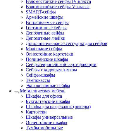
Взломостойкие сейфы IV класса
Взломостойкие сейфы V класса
SMART-сейфы
Армейские шкафы
Встраиваемые сейфы
Гостиничные сейфы
Депозитные сейфы
Депозитные ячейки
Дополнительные аксессуары для сейфов
Маленькие сейфы
Огнестойкие картотеки
Полицейские шкафы
Сейфы европейской сертификации
Сейфы с кодовым замком
Сейфы-шкафы
Темпокассы
Эксклюзивные сейфы
Металлическая мебель
Шкафы для офиса
Бухгалтерские шкафы
Шкафы для раздевалок (локеры)
Картотеки
Шкафы универсальные
Огнестойкие шкафы
Тумбы мобильные