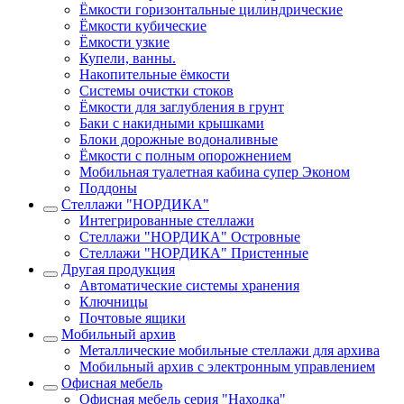
Ёмкости горизонтальные цилиндрические
Ёмкости кубические
Ёмкости узкие
Купели, ванны.
Накопительные ёмкости
Системы очистки стоков
Ёмкости для заглубления в грунт
Баки с накидными крышками
Блоки дорожные водоналивные
Ёмкости с полным опорожнением
Мобильная туалетная кабина супер Эконом
Поддоны
Стеллажи "НОРДИКА"
Интегрированные стеллажи
Стеллажи "НОРДИКА" Островные
Стеллажи "НОРДИКА" Пристенные
Другая продукция
Автоматические системы хранения
Ключницы
Почтовые ящики
Мобильный архив
Металлические мобильные стеллажи для архива
Мобильный архив с электронным управлением
Офисная мебель
Офисная мебель серия "Находка"