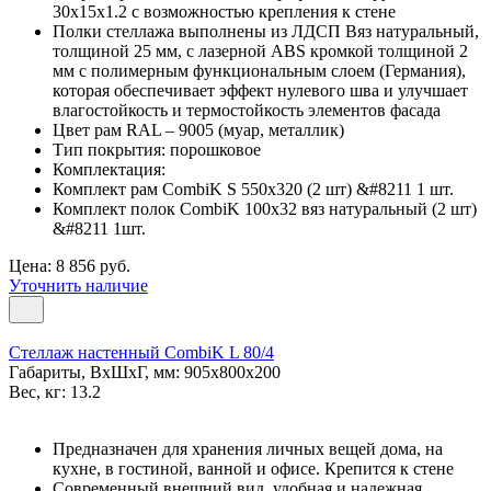
30х15х1.2 с возможностью крепления к стене
Полки стеллажа выполнены из ЛДСП Вяз натуральный,
толщиной 25 мм, с лазерной ABS кромкой толщиной 2
мм с полимерным функциональным слоем (Германия),
которая обеспечивает эффект нулевого шва и улучшает
влагостойкость и термостойкость элементов фасада
Цвет рам RAL – 9005 (муар, металлик)
Тип покрытия: порошковое
Комплектация:
Комплект рам CombiK S 550x320 (2 шт) &#8211 1 шт.
Комплект полок CombiK 100х32 вяз натуральный (2 шт)
&#8211 1шт.
Цена: 8 856 руб.
Уточнить наличие
Стеллаж настенный CombiK L 80/4
Габариты, ВxШxГ, мм: 905x800x200
Вес, кг: 13.2
Предназначен для хранения личных вещей дома, на
кухне, в гостиной, ванной и офисе. Крепится к стене
Современный внешний вид, удобная и надежная