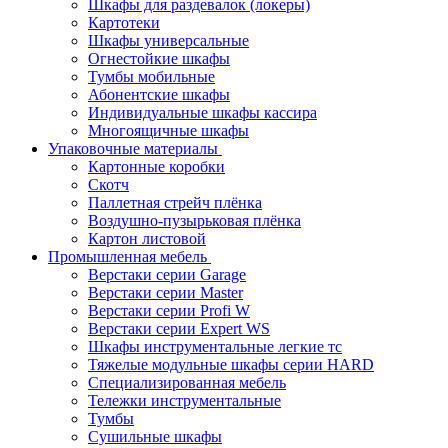
Шкафы для раздевалок (локеры)
Картотеки
Шкафы универсальные
Огнестойкие шкафы
Тумбы мобильные
Абонентские шкафы
Индивидуальные шкафы кассира
Многоящичные шкафы
Упаковочные материалы
Картонные коробки
Скотч
Паллетная стрейч плёнка
Воздушно-пузырьковая плёнка
Картон листовой
Промышленная мебель
Верстаки серии Garage
Верстаки серии Master
Верстаки серии Profi W
Верстаки серии Expert WS
Шкафы инструментальные легкие тс
Тяжелые модульные шкафы серии HARD
Cпециализированная мебель
Тележки инструментальные
Тумбы
Cушильные шкафы