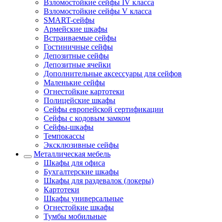
Взломостойкие сейфы IV класса
Взломостойкие сейфы V класса
SMART-сейфы
Армейские шкафы
Встраиваемые сейфы
Гостиничные сейфы
Депозитные сейфы
Депозитные ячейки
Дополнительные аксессуары для сейфов
Маленькие сейфы
Огнестойкие картотеки
Полицейские шкафы
Сейфы европейской сертификации
Сейфы с кодовым замком
Сейфы-шкафы
Темпокассы
Эксклюзивные сейфы
Металлическая мебель
Шкафы для офиса
Бухгалтерские шкафы
Шкафы для раздевалок (локеры)
Картотеки
Шкафы универсальные
Огнестойкие шкафы
Тумбы мобильные