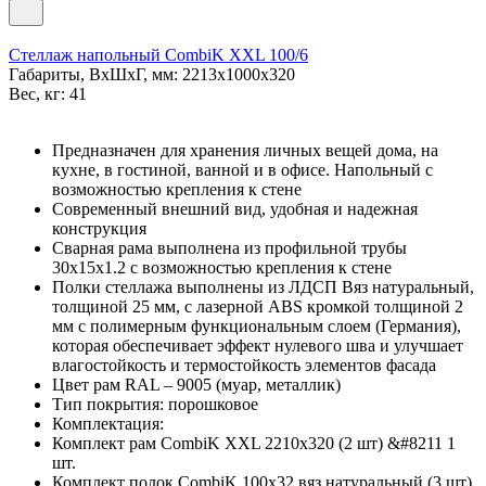
Стеллаж напольный CombiK XXL 100/6
Габариты, ВxШxГ, мм: 2213x1000x320
Вес, кг: 41
Предназначен для хранения личных вещей дома, на
кухне, в гостиной, ванной и в офисе. Напольный с
возможностью крепления к стене
Современный внешний вид, удобная и надежная
конструкция
Сварная рама выполнена из профильной трубы
30х15х1.2 с возможностью крепления к стене
Полки стеллажа выполнены из ЛДСП Вяз натуральный,
толщиной 25 мм, с лазерной ABS кромкой толщиной 2
мм с полимерным функциональным слоем (Германия),
которая обеспечивает эффект нулевого шва и улучшает
влагостойкость и термостойкость элементов фасада
Цвет рам RAL – 9005 (муар, металлик)
Тип покрытия: порошковое
Комплектация:
Комплект рам CombiK XXL 2210x320 (2 шт) &#8211 1
шт.
Комплект полок CombiK 100х32 вяз натуральный (3 шт)