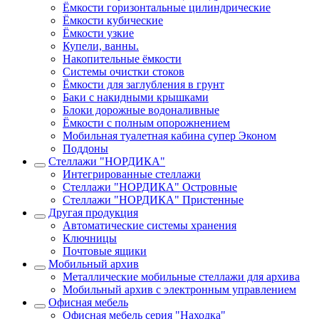
Ёмкости горизонтальные цилиндрические
Ёмкости кубические
Ёмкости узкие
Купели, ванны.
Накопительные ёмкости
Системы очистки стоков
Ёмкости для заглубления в грунт
Баки с накидными крышками
Блоки дорожные водоналивные
Ёмкости с полным опорожнением
Мобильная туалетная кабина супер Эконом
Поддоны
Стеллажи "НОРДИКА"
Интегрированные стеллажи
Стеллажи "НОРДИКА" Островные
Стеллажи "НОРДИКА" Пристенные
Другая продукция
Автоматические системы хранения
Ключницы
Почтовые ящики
Мобильный архив
Металлические мобильные стеллажи для архива
Мобильный архив с электронным управлением
Офисная мебель
Офисная мебель серия "Находка"