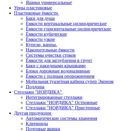
Ящики универсальные
Урны пластиковые
Пластиковые ёмкости
Баки для душа
Ёмкости вертикальные цилиндрические
Ёмкости горизонтальные цилиндрические
Ёмкости кубические
Ёмкости узкие
Купели, ванны.
Накопительные ёмкости
Системы очистки стоков
Ёмкости для заглубления в грунт
Баки с накидными крышками
Блоки дорожные водоналивные
Ёмкости с полным опорожнением
Мобильная туалетная кабина супер Эконом
Поддоны
Стеллажи "НОРДИКА"
Интегрированные стеллажи
Стеллажи "НОРДИКА" Островные
Стеллажи "НОРДИКА" Пристенные
Другая продукция
Автоматические системы хранения
Ключницы
Почтовые ящики