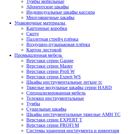
Тумбы мобильные
Абонентские шкафы
Индивидуальные шкафы кассира
Многоящичные шкафы
Упаковочные материалы
Картонные коробки
Скотч
Паллетная стрейч плёнка
Воздушно-пузырьковая плёнка
Картон листовой
Промышленная мебель
Верстаки серии Garage
Верстаки серии Master
Верстаки серии Profi W
Верстаки серии Expert WS
Шкафы инструментальные легкие тс
Тяжелые модульные шкафы серии HARD
Cпециализированная мебель
Тележки инструментальные
Тумбы
Cушильные шкафы
Шкафы инструментальные тяжелые AMH TC
Верстаки серии EXPERT T
Верстаки серии PROFI M
Системы хранения инструмента и инвентаря