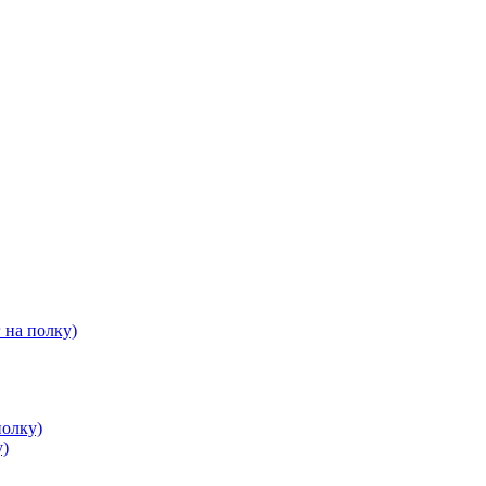
 на полку)
полку)
у)