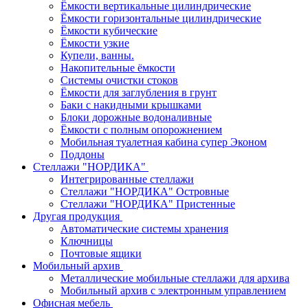
Ёмкости вертикальные цилиндрические
Ёмкости горизонтальные цилиндрические
Ёмкости кубические
Ёмкости узкие
Купели, ванны.
Накопительные ёмкости
Системы очистки стоков
Ёмкости для заглубления в грунт
Баки с накидными крышками
Блоки дорожные водоналивные
Ёмкости с полным опорожнением
Мобильная туалетная кабина супер Эконом
Поддоны
Стеллажи "НОРДИКА"
Интегрированные стеллажи
Стеллажи "НОРДИКА" Островные
Стеллажи "НОРДИКА" Пристенные
Другая продукция
Автоматические системы хранения
Ключницы
Почтовые ящики
Мобильный архив
Металлические мобильные стеллажи для архива
Мобильный архив с электронным управлением
Офисная мебель