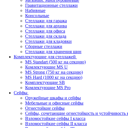
Мезонин. Многоуровневые
Гравитационные стеллажи
Набивные
Консольные
Стеллажи для гаража
Стеллажи для архива
Стеллажи для офиса
Стеллажи для склада
Стеллажи для кладовки
Сборные стеллажи
Стеллажи для хранения шин
Комплектующие для стеллажей
MS Standart (500 кг на секцию)
Комлектующие MS U
MS Strong (750 кг на секцию)
MS Hard (1000 кг на секцию)
Комплектующие SB
Комлектующие MS Pro
Сейфы
Оружейные шкафы и сейфы
Мебельные и офисные сейфы
Огнестойкие сейфы
Сейфы, сочетающие огнестойкость и устойчивость 
Взломостойкие сейфы I класса
Взломостойкие сейфы II класса