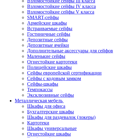
Взломостойкие сейфы III класса
Взломостойкие сейфы IV класса
Взломостойкие сейфы V класса
SMART-сейфы
Армейские шкафы
Встраиваемые сейфы
Гостиничные сейфы
Депозитные сейфы
Депозитные ячейки
Дополнительные аксессуары для сейфов
Маленькие сейфы
Огнестойкие картотеки
Полицейские шкафы
Сейфы европейской сертификации
Сейфы с кодовым замком
Сейфы-шкафы
Темпокассы
Эксклюзивные сейфы
Металлическая мебель
Шкафы для офиса
Бухгалтерские шкафы
Шкафы для раздевалок (локеры)
Картотеки
Шкафы универсальные
Огнестойкие шкафы