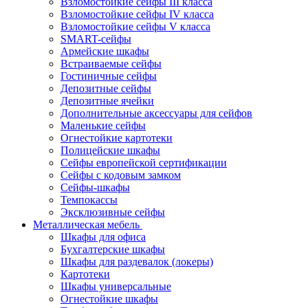
Взломостойкие сейфы III класса
Взломостойкие сейфы IV класса
Взломостойкие сейфы V класса
SMART-сейфы
Армейские шкафы
Встраиваемые сейфы
Гостиничные сейфы
Депозитные сейфы
Депозитные ячейки
Дополнительные аксессуары для сейфов
Маленькие сейфы
Огнестойкие картотеки
Полицейские шкафы
Сейфы европейской сертификации
Сейфы с кодовым замком
Сейфы-шкафы
Темпокассы
Эксклюзивные сейфы
Металлическая мебель
Шкафы для офиса
Бухгалтерские шкафы
Шкафы для раздевалок (локеры)
Картотеки
Шкафы универсальные
Огнестойкие шкафы