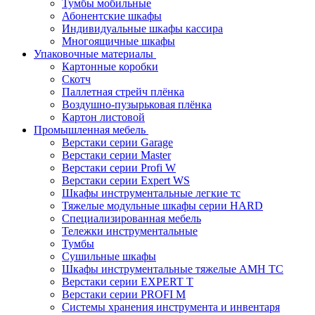
Тумбы мобильные
Абонентские шкафы
Индивидуальные шкафы кассира
Многоящичные шкафы
Упаковочные материалы
Картонные коробки
Скотч
Паллетная стрейч плёнка
Воздушно-пузырьковая плёнка
Картон листовой
Промышленная мебель
Верстаки серии Garage
Верстаки серии Master
Верстаки серии Profi W
Верстаки серии Expert WS
Шкафы инструментальные легкие тс
Тяжелые модульные шкафы серии HARD
Cпециализированная мебель
Тележки инструментальные
Тумбы
Cушильные шкафы
Шкафы инструментальные тяжелые AMH TC
Верстаки серии EXPERT T
Верстаки серии PROFI M
Системы хранения инструмента и инвентаря