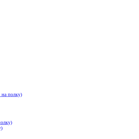
 на полку)
полку)
у)