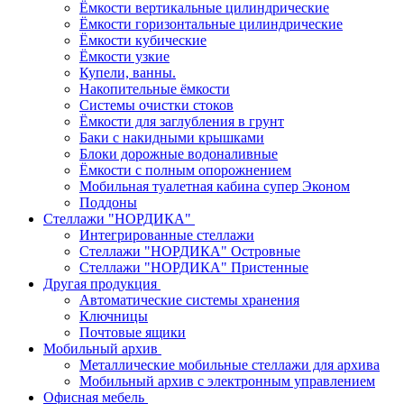
Ёмкости вертикальные цилиндрические
Ёмкости горизонтальные цилиндрические
Ёмкости кубические
Ёмкости узкие
Купели, ванны.
Накопительные ёмкости
Системы очистки стоков
Ёмкости для заглубления в грунт
Баки с накидными крышками
Блоки дорожные водоналивные
Ёмкости с полным опорожнением
Мобильная туалетная кабина супер Эконом
Поддоны
Стеллажи "НОРДИКА"
Интегрированные стеллажи
Стеллажи "НОРДИКА" Островные
Стеллажи "НОРДИКА" Пристенные
Другая продукция
Автоматические системы хранения
Ключницы
Почтовые ящики
Мобильный архив
Металлические мобильные стеллажи для архива
Мобильный архив с электронным управлением
Офисная мебель