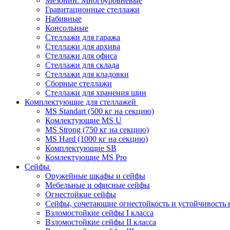
Мезонин. Многоуровневые
Гравитационные стеллажи
Набивные
Консольные
Стеллажи для гаража
Стеллажи для архива
Стеллажи для офиса
Стеллажи для склада
Стеллажи для кладовки
Сборные стеллажи
Стеллажи для хранения шин
Комплектующие для стеллажей
MS Standart (500 кг на секцию)
Комлектующие MS U
MS Strong (750 кг на секцию)
MS Hard (1000 кг на секцию)
Комплектующие SB
Комлектующие MS Pro
Сейфы
Оружейные шкафы и сейфы
Мебельные и офисные сейфы
Огнестойкие сейфы
Сейфы, сочетающие огнестойкость и устойчивость 
Взломостойкие сейфы I класса
Взломостойкие сейфы II класса