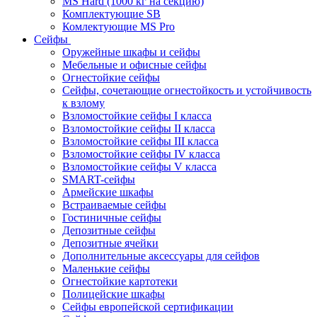
MS Hard (1000 кг на секцию)
Комплектующие SB
Комлектующие MS Pro
Сейфы
Оружейные шкафы и сейфы
Мебельные и офисные сейфы
Огнестойкие сейфы
Сейфы, сочетающие огнестойкость и устойчивость
к взлому
Взломостойкие сейфы I класса
Взломостойкие сейфы II класса
Взломостойкие сейфы III класса
Взломостойкие сейфы IV класса
Взломостойкие сейфы V класса
SMART-сейфы
Армейские шкафы
Встраиваемые сейфы
Гостиничные сейфы
Депозитные сейфы
Депозитные ячейки
Дополнительные аксессуары для сейфов
Маленькие сейфы
Огнестойкие картотеки
Полицейские шкафы
Сейфы европейской сертификации