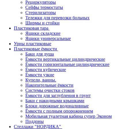
Рециркуляторы
Сейфы термостаты
Стерилизаторы
Тележки для перевозки больных
Ширмы и стойки
Пластиковая тара
Ящики складские
Ящики универсальные
Урны пластиковые
Пластиковые ёмкости
Баки для душа
Ёмкости вертикальные цилиндрические
Ёмкости горизонтальные цилиндрические
Ёмкости кубические
Ёмкости узкие
Купели, ванны.
Накопительные ёмкости
Системы очистки стоков
Ёмкости для заглубления в грунт
Баки с накидными крышками
Блоки дорожные водоналивные
Ёмкости с полным опорожнением
Мобильная туалетная кабина супер Эконом
Поддоны
Стеллажи "НОРДИКА"