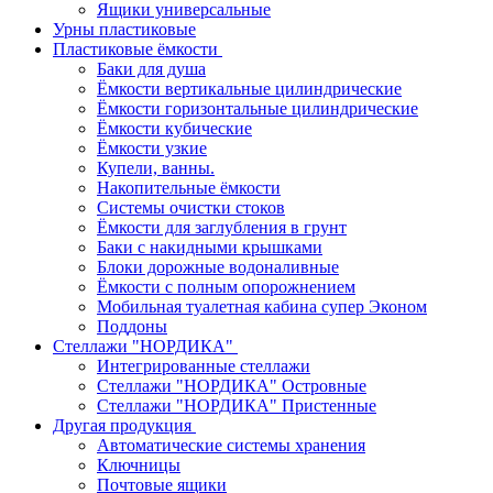
Ящики универсальные
Урны пластиковые
Пластиковые ёмкости
Баки для душа
Ёмкости вертикальные цилиндрические
Ёмкости горизонтальные цилиндрические
Ёмкости кубические
Ёмкости узкие
Купели, ванны.
Накопительные ёмкости
Системы очистки стоков
Ёмкости для заглубления в грунт
Баки с накидными крышками
Блоки дорожные водоналивные
Ёмкости с полным опорожнением
Мобильная туалетная кабина супер Эконом
Поддоны
Стеллажи "НОРДИКА"
Интегрированные стеллажи
Стеллажи "НОРДИКА" Островные
Стеллажи "НОРДИКА" Пристенные
Другая продукция
Автоматические системы хранения
Ключницы
Почтовые ящики