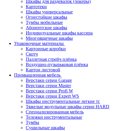
Шкафы для раздевалок (локеры)
Картотеки
Шкафы универсальные
Огнестойкие шкафы
Тумбы мобильные
Абонентские шкафы
Индивидуальные шкафы кассира
Многоящичные шкафы
Упаковочные материалы
Картонные коробки
Скотч
Паллетная стрейч плёнка
Воздушно-пузырьковая плёнка
Картон листовой
Промышленная мебель
Верстаки серии Garage
Верстаки серии Master
Верстаки серии Profi W
Верстаки серии Expert WS
Шкафы инструментальные легкие тс
Тяжелые модульные шкафы серии HARD
Cпециализированная мебель
Тележки инструментальные
Тумбы
Cушильные шкафы