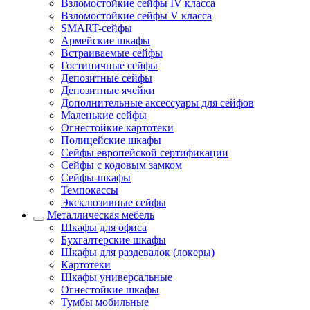
Взломостойкие сейфы IV класса
Взломостойкие сейфы V класса
SMART-сейфы
Армейские шкафы
Встраиваемые сейфы
Гостиничные сейфы
Депозитные сейфы
Депозитные ячейки
Дополнительные аксессуары для сейфов
Маленькие сейфы
Огнестойкие картотеки
Полицейские шкафы
Сейфы европейской сертификации
Сейфы с кодовым замком
Сейфы-шкафы
Темпокассы
Эксклюзивные сейфы
Металлическая мебель
Шкафы для офиса
Бухгалтерские шкафы
Шкафы для раздевалок (локеры)
Картотеки
Шкафы универсальные
Огнестойкие шкафы
Тумбы мобильные