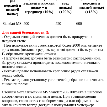
(на
верхней и нижней
всех
верхней и
верхней и
полке + в
полках)
нижней полке)
нижней
середине)(+10%)
(+20%)
(+15%)
полке)
Standart MS
500
550
600
Для вашей безопасности!!!:
- Отдельно стоящий стеллаж должен быть прикручен к
несущей стене.
- При использовании стоек высотой более 2000 мм, не менее
трех полок (нижняя, средняя, верхняя) должны быть усилены
Г- образными крепежами стойки.
- Нагрузка полок должна быть равномерно распределенной.
Загрузку стеллажа производить последовательно, начиная с
нижней полки.
- Рекомендовано использовать крепление рядов стеллажей
между собой.
- Рекомендовано установку усилителей ребра полки начинать
с нижней полки.
Стеллаж металлический MS Standart 200/100x40/4 в широком
ассортименте и по приятным ценам. При возникновении
вопросов, сложностях с выбором товара или оформлением
заказа клиенту всегда доступна консультация менеджера.