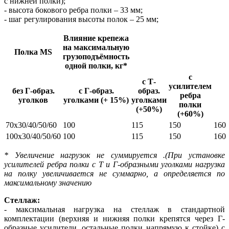
с нижней полки);
- высота бокового ребра полки – 33 мм;
- шаг регулирования высоты полок – 25 мм;
Влияние крепежа
на максимальную
Полка MS
грузоподъёмность
одной полки, кг*
с
с Т-
усилителем
без Г-образ.
с Г-образ.
образ.
ребра
уголков
уголками (+ 15%)
уголками
полки
(+50%)
(+60%)
70х30/40/50/60
100
115
150
160
100х30/40/50/60
100
115
150
160
* Увеличение нагрузок не суммируется .(При установке
усилителей ребра полки с Т и Г-образными уголками нагрузка
на полку увеличивается не суммарно, а определяется по
максимальному значению
Стеллаж:
- максимальная нагрузка на стеллаж в стандартной
комплектации (верхняя и нижняя полки крепятся через Г-
образные усилители, остальные полки напрямую к стойке) с