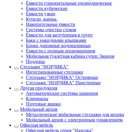
Ёмкости горизонтальные цилиндрические
Ёмкости кубические
Ёмкости узкие
Купели, ванны.
Накопительные ёмкости
Системы очистки стоков
Ёмкости для заглубления в грунт
Баки с накидными крышками
Блоки дорожные водоналивные
Ёмкости с полным опорожнением
Мобильная туалетная кабина супер Эконом
Поддоны
Стеллажи "НОРДИКА"
Интегрированные стеллажи
Стеллажи "НОРДИКА" Островные
Стеллажи "НОРДИКА" Пристенные
Другая продукция
Автоматические системы хранения
Ключницы
Почтовые ящики
Мобильный архив
Металлические мобильные стеллажи для архива
Мобильный архив с электронным управлением
Офисная мебель
Офисная мебель серия "Находка"