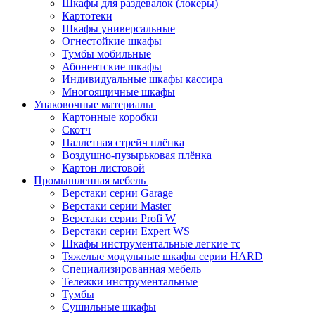
Шкафы для раздевалок (локеры)
Картотеки
Шкафы универсальные
Огнестойкие шкафы
Тумбы мобильные
Абонентские шкафы
Индивидуальные шкафы кассира
Многоящичные шкафы
Упаковочные материалы
Картонные коробки
Скотч
Паллетная стрейч плёнка
Воздушно-пузырьковая плёнка
Картон листовой
Промышленная мебель
Верстаки серии Garage
Верстаки серии Master
Верстаки серии Profi W
Верстаки серии Expert WS
Шкафы инструментальные легкие тс
Тяжелые модульные шкафы серии HARD
Cпециализированная мебель
Тележки инструментальные
Тумбы
Cушильные шкафы