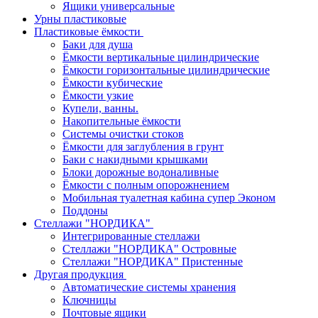
Ящики универсальные
Урны пластиковые
Пластиковые ёмкости
Баки для душа
Ёмкости вертикальные цилиндрические
Ёмкости горизонтальные цилиндрические
Ёмкости кубические
Ёмкости узкие
Купели, ванны.
Накопительные ёмкости
Системы очистки стоков
Ёмкости для заглубления в грунт
Баки с накидными крышками
Блоки дорожные водоналивные
Ёмкости с полным опорожнением
Мобильная туалетная кабина супер Эконом
Поддоны
Стеллажи "НОРДИКА"
Интегрированные стеллажи
Стеллажи "НОРДИКА" Островные
Стеллажи "НОРДИКА" Пристенные
Другая продукция
Автоматические системы хранения
Ключницы
Почтовые ящики