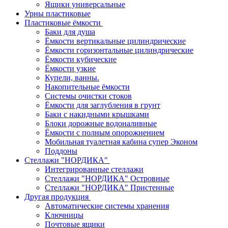
Ящики универсальные
Урны пластиковые
Пластиковые ёмкости
Баки для душа
Ёмкости вертикальные цилиндрические
Ёмкости горизонтальные цилиндрические
Ёмкости кубические
Ёмкости узкие
Купели, ванны.
Накопительные ёмкости
Системы очистки стоков
Ёмкости для заглубления в грунт
Баки с накидными крышками
Блоки дорожные водоналивные
Ёмкости с полным опорожнением
Мобильная туалетная кабина супер Эконом
Поддоны
Стеллажи "НОРДИКА"
Интегрированные стеллажи
Стеллажи "НОРДИКА" Островные
Стеллажи "НОРДИКА" Пристенные
Другая продукция
Автоматические системы хранения
Ключницы
Почтовые ящики