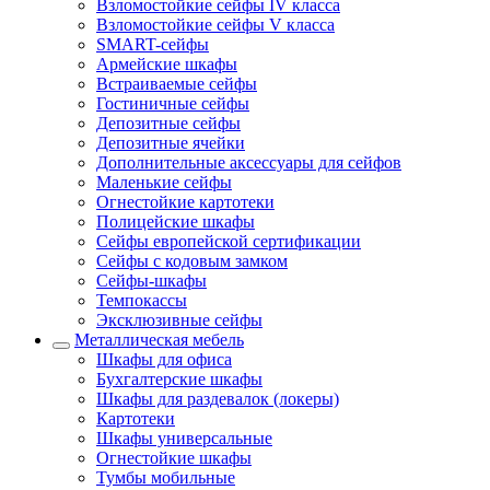
Взломостойкие сейфы IV класса
Взломостойкие сейфы V класса
SMART-сейфы
Армейские шкафы
Встраиваемые сейфы
Гостиничные сейфы
Депозитные сейфы
Депозитные ячейки
Дополнительные аксессуары для сейфов
Маленькие сейфы
Огнестойкие картотеки
Полицейские шкафы
Сейфы европейской сертификации
Сейфы с кодовым замком
Сейфы-шкафы
Темпокассы
Эксклюзивные сейфы
Металлическая мебель
Шкафы для офиса
Бухгалтерские шкафы
Шкафы для раздевалок (локеры)
Картотеки
Шкафы универсальные
Огнестойкие шкафы
Тумбы мобильные