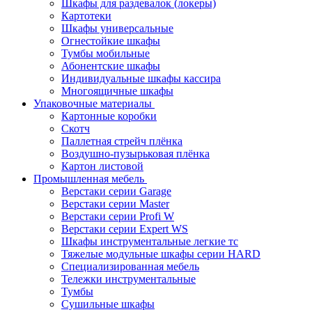
Шкафы для раздевалок (локеры)
Картотеки
Шкафы универсальные
Огнестойкие шкафы
Тумбы мобильные
Абонентские шкафы
Индивидуальные шкафы кассира
Многоящичные шкафы
Упаковочные материалы
Картонные коробки
Скотч
Паллетная стрейч плёнка
Воздушно-пузырьковая плёнка
Картон листовой
Промышленная мебель
Верстаки серии Garage
Верстаки серии Master
Верстаки серии Profi W
Верстаки серии Expert WS
Шкафы инструментальные легкие тс
Тяжелые модульные шкафы серии HARD
Cпециализированная мебель
Тележки инструментальные
Тумбы
Cушильные шкафы