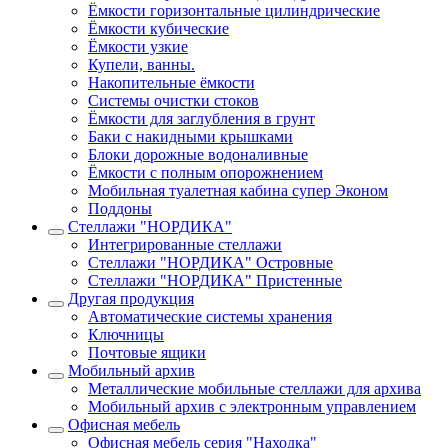
Ёмкости горизонтальные цилиндрические
Ёмкости кубические
Ёмкости узкие
Купели, ванны.
Накопительные ёмкости
Системы очистки стоков
Ёмкости для заглубления в грунт
Баки с накидными крышками
Блоки дорожные водоналивные
Ёмкости с полным опорожнением
Мобильная туалетная кабина супер Эконом
Поддоны
Стеллажи "НОРДИКА"
Интегрированные стеллажи
Стеллажи "НОРДИКА" Островные
Стеллажи "НОРДИКА" Пристенные
Другая продукция
Автоматические системы хранения
Ключницы
Почтовые ящики
Мобильный архив
Металлические мобильные стеллажи для архива
Мобильный архив с электронным управлением
Офисная мебель
Офисная мебель серия "Находка"