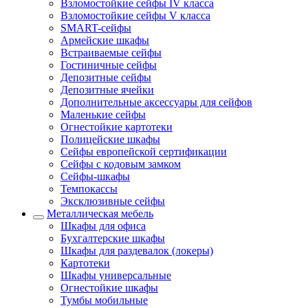
Взломостойкие сейфы IV класса
Взломостойкие сейфы V класса
SMART-сейфы
Армейские шкафы
Встраиваемые сейфы
Гостиничные сейфы
Депозитные сейфы
Депозитные ячейки
Дополнительные аксессуары для сейфов
Маленькие сейфы
Огнестойкие картотеки
Полицейские шкафы
Сейфы европейской сертификации
Сейфы с кодовым замком
Сейфы-шкафы
Темпокассы
Эксклюзивные сейфы
Металлическая мебель
Шкафы для офиса
Бухгалтерские шкафы
Шкафы для раздевалок (локеры)
Картотеки
Шкафы универсальные
Огнестойкие шкафы
Тумбы мобильные