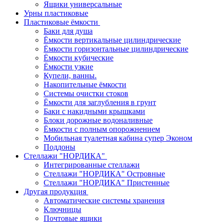
Ящики универсальные
Урны пластиковые
Пластиковые ёмкости
Баки для душа
Ёмкости вертикальные цилиндрические
Ёмкости горизонтальные цилиндрические
Ёмкости кубические
Ёмкости узкие
Купели, ванны.
Накопительные ёмкости
Системы очистки стоков
Ёмкости для заглубления в грунт
Баки с накидными крышками
Блоки дорожные водоналивные
Ёмкости с полным опорожнением
Мобильная туалетная кабина супер Эконом
Поддоны
Стеллажи "НОРДИКА"
Интегрированные стеллажи
Стеллажи "НОРДИКА" Островные
Стеллажи "НОРДИКА" Пристенные
Другая продукция
Автоматические системы хранения
Ключницы
Почтовые ящики