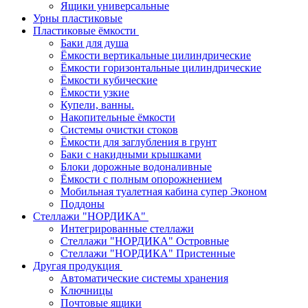
Ящики универсальные
Урны пластиковые
Пластиковые ёмкости
Баки для душа
Ёмкости вертикальные цилиндрические
Ёмкости горизонтальные цилиндрические
Ёмкости кубические
Ёмкости узкие
Купели, ванны.
Накопительные ёмкости
Системы очистки стоков
Ёмкости для заглубления в грунт
Баки с накидными крышками
Блоки дорожные водоналивные
Ёмкости с полным опорожнением
Мобильная туалетная кабина супер Эконом
Поддоны
Стеллажи "НОРДИКА"
Интегрированные стеллажи
Стеллажи "НОРДИКА" Островные
Стеллажи "НОРДИКА" Пристенные
Другая продукция
Автоматические системы хранения
Ключницы
Почтовые ящики