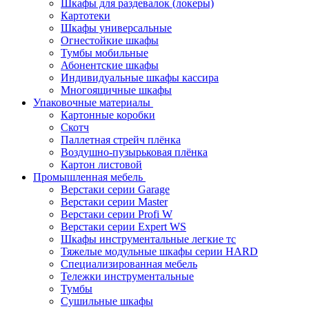
Шкафы для раздевалок (локеры)
Картотеки
Шкафы универсальные
Огнестойкие шкафы
Тумбы мобильные
Абонентские шкафы
Индивидуальные шкафы кассира
Многоящичные шкафы
Упаковочные материалы
Картонные коробки
Скотч
Паллетная стрейч плёнка
Воздушно-пузырьковая плёнка
Картон листовой
Промышленная мебель
Верстаки серии Garage
Верстаки серии Master
Верстаки серии Profi W
Верстаки серии Expert WS
Шкафы инструментальные легкие тс
Тяжелые модульные шкафы серии HARD
Cпециализированная мебель
Тележки инструментальные
Тумбы
Cушильные шкафы