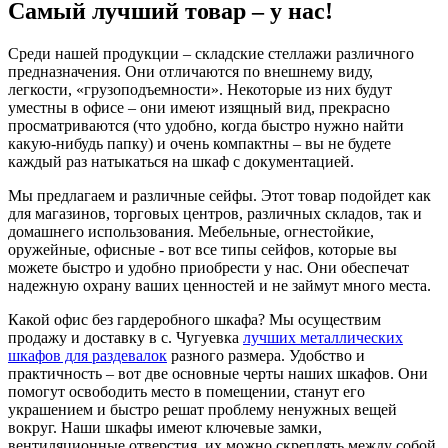
Самый лучший товар – у нас!
Среди нашей продукции – складские стеллажи различного
предназначения. Они отличаются по внешнему виду,
легкости, «грузоподъемности». Некоторые из них будут
уместны в офисе – они имеют изящный вид, прекрасно
просматриваются (что удобно, когда быстро нужно найти
какую-нибудь папку) и очень компактны – вы не будете
каждый раз натыкаться на шкаф с документацией.
Мы предлагаем и различные сейфы. Этот товар подойдет как
для магазинов, торговых центров, различных складов, так и
домашнего использования. Мебельные, огнестойкие,
оружейные, офисные - вот все типы сейфов, которые вы
можете быстро и удобно приобрести у нас. Они обеспечат
надежную охрану ваших ценностей и не займут много места.
Какой офис без гардеробного шкафа? Мы осуществим
продажу и доставку в с. Чугуевка
лучших металлических
шкафов для раздевалок
разного размера. Удобство и
практичность – вот две основные черты наших шкафов. Они
помогут освободить место в помещении, станут его
украшением и быстро решат проблему ненужных вещей
вокруг. Наши шкафы имеют ключевые замки,
вентиляционные отверстия, их можно скреплять между собой.