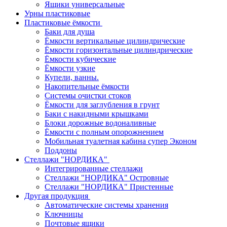
Ящики универсальные
Урны пластиковые
Пластиковые ёмкости
Баки для душа
Ёмкости вертикальные цилиндрические
Ёмкости горизонтальные цилиндрические
Ёмкости кубические
Ёмкости узкие
Купели, ванны.
Накопительные ёмкости
Системы очистки стоков
Ёмкости для заглубления в грунт
Баки с накидными крышками
Блоки дорожные водоналивные
Ёмкости с полным опорожнением
Мобильная туалетная кабина супер Эконом
Поддоны
Стеллажи "НОРДИКА"
Интегрированные стеллажи
Стеллажи "НОРДИКА" Островные
Стеллажи "НОРДИКА" Пристенные
Другая продукция
Автоматические системы хранения
Ключницы
Почтовые ящики