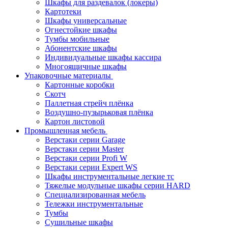
Шкафы для раздевалок (локеры)
Картотеки
Шкафы универсальные
Огнестойкие шкафы
Тумбы мобильные
Абонентские шкафы
Индивидуальные шкафы кассира
Многоящичные шкафы
Упаковочные материалы
Картонные коробки
Скотч
Паллетная стрейч плёнка
Воздушно-пузырьковая плёнка
Картон листовой
Промышленная мебель
Верстаки серии Garage
Верстаки серии Master
Верстаки серии Profi W
Верстаки серии Expert WS
Шкафы инструментальные легкие тс
Тяжелые модульные шкафы серии HARD
Cпециализированная мебель
Тележки инструментальные
Тумбы
Cушильные шкафы