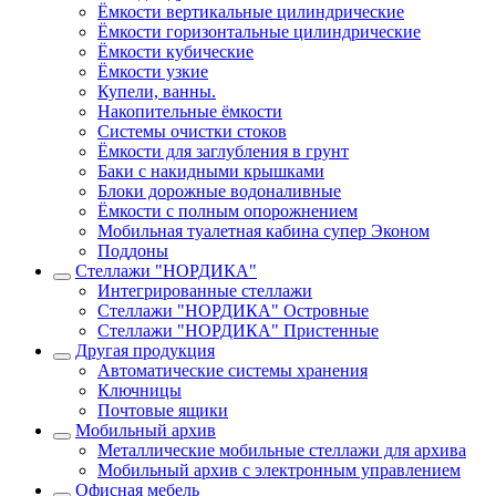
Ёмкости вертикальные цилиндрические
Ёмкости горизонтальные цилиндрические
Ёмкости кубические
Ёмкости узкие
Купели, ванны.
Накопительные ёмкости
Системы очистки стоков
Ёмкости для заглубления в грунт
Баки с накидными крышками
Блоки дорожные водоналивные
Ёмкости с полным опорожнением
Мобильная туалетная кабина супер Эконом
Поддоны
Стеллажи "НОРДИКА"
Интегрированные стеллажи
Стеллажи "НОРДИКА" Островные
Стеллажи "НОРДИКА" Пристенные
Другая продукция
Автоматические системы хранения
Ключницы
Почтовые ящики
Мобильный архив
Металлические мобильные стеллажи для архива
Мобильный архив с электронным управлением
Офисная мебель