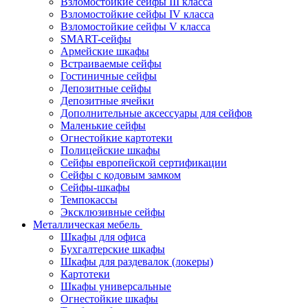
Взломостойкие сейфы III класса
Взломостойкие сейфы IV класса
Взломостойкие сейфы V класса
SMART-сейфы
Армейские шкафы
Встраиваемые сейфы
Гостиничные сейфы
Депозитные сейфы
Депозитные ячейки
Дополнительные аксессуары для сейфов
Маленькие сейфы
Огнестойкие картотеки
Полицейские шкафы
Сейфы европейской сертификации
Сейфы с кодовым замком
Сейфы-шкафы
Темпокассы
Эксклюзивные сейфы
Металлическая мебель
Шкафы для офиса
Бухгалтерские шкафы
Шкафы для раздевалок (локеры)
Картотеки
Шкафы универсальные
Огнестойкие шкафы