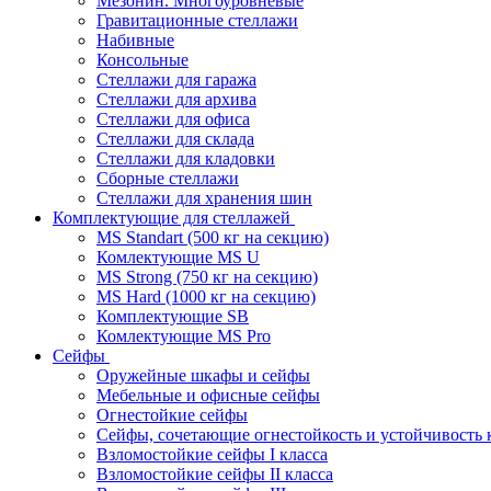
Мезонин. Многоуровневые
Гравитационные стеллажи
Набивные
Консольные
Стеллажи для гаража
Стеллажи для архива
Стеллажи для офиса
Стеллажи для склада
Стеллажи для кладовки
Сборные стеллажи
Стеллажи для хранения шин
Комплектующие для стеллажей
MS Standart (500 кг на секцию)
Комлектующие MS U
MS Strong (750 кг на секцию)
MS Hard (1000 кг на секцию)
Комплектующие SB
Комлектующие MS Pro
Сейфы
Оружейные шкафы и сейфы
Мебельные и офисные сейфы
Огнестойкие сейфы
Сейфы, сочетающие огнестойкость и устойчивость 
Взломостойкие сейфы I класса
Взломостойкие сейфы II класса