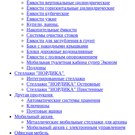
Ёмкости вертикальные цилиндрические
Ёмкости горизонтальные цилиндрические
Ёмкости кубические
Ёмкости узкие
Купели, ванны.
Накопительные ёмкости
Системы очистки стоков
Ёмкости для заглубления в грунт
Баки с накидными крышками
Блоки дорожные водоналивные
Ёмкости с полным опорожнением
Мобильная туалетная кабина супер Эконом
Поддоны
Стеллажи "НОРДИКА"
Интегрированные стеллажи
Стеллажи "НОРДИКА" Островные
Стеллажи "НОРДИКА" Пристенные
Другая продукция
Автоматические системы хранения
Ключницы
Почтовые ящики
Мобильный архив
Металлические мобильные стеллажи для архива
Мобильный архив с электронным управлением
Офисная мебель