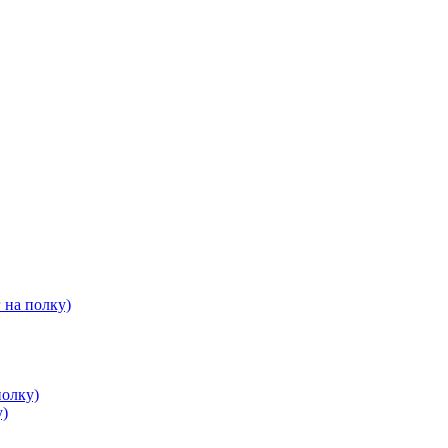
 на полку)
полку)
у)