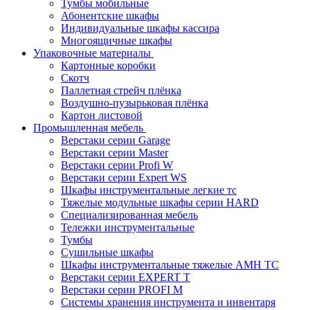
Тумбы мобильные
Абонентские шкафы
Индивидуальные шкафы кассира
Многоящичные шкафы
Упаковочные материалы
Картонные коробки
Скотч
Паллетная стрейч плёнка
Воздушно-пузырьковая плёнка
Картон листовой
Промышленная мебель
Верстаки серии Garage
Верстаки серии Master
Верстаки серии Profi W
Верстаки серии Expert WS
Шкафы инструментальные легкие тс
Тяжелые модульные шкафы серии HARD
Cпециализированная мебель
Тележки инструментальные
Тумбы
Cушильные шкафы
Шкафы инструментальные тяжелые AMH TC
Верстаки серии EXPERT T
Верстаки серии PROFI M
Системы хранения инструмента и инвентаря